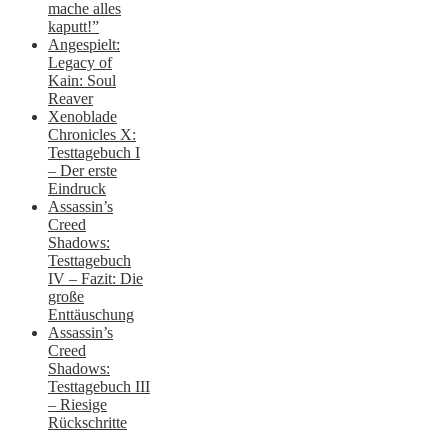
mache alles
kaputt!”
Angespielt:
Legacy of
Kain: Soul
Reaver
Xenoblade
Chronicles X:
Testtagebuch I
– Der erste
Eindruck
Assassin’s
Creed
Shadows:
Testtagebuch
IV – Fazit: Die
große
Enttäuschung
Assassin’s
Creed
Shadows:
Testtagebuch III
– Riesige
Rückschritte