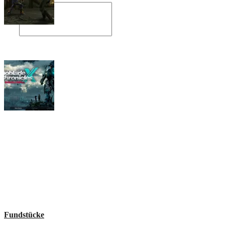
Angespielt: Legacy of Kain: Soul Reaver
Xenoblade Chronicles X: Testtagebuch I –
Der erste Eindruck
Social Connect
Fundstücke