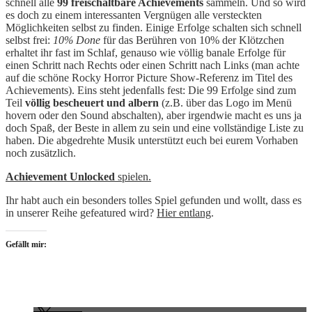
schnell alle
99 freischaltbare Achievements
sammeln. Und so wird
es doch zu einem interessanten Vergnügen alle versteckten
Möglichkeiten selbst zu finden. Einige Erfolge schalten sich schnell
selbst frei:
10% Done
für das Berühren von 10% der Klötzchen
erhaltet ihr fast im Schlaf, genauso wie völlig banale Erfolge für
einen Schritt nach Rechts oder einen Schritt nach Links (man achte
auf die schöne Rocky Horror Picture Show-Referenz im Titel des
Achievements). Eins steht jedenfalls fest: Die 99 Erfolge sind zum
Teil
völlig bescheuert und albern
(z.B. über das Logo im Menü
hovern oder den Sound abschalten), aber irgendwie macht es uns ja
doch Spaß, der Beste in allem zu sein und eine vollständige Liste zu
haben. Die abgedrehte Musik unterstützt euch bei eurem Vorhaben
noch zusätzlich.
Achievement Unlocked
spielen.
Ihr habt auch ein besonders tolles Spiel gefunden und wollt, dass es
in unserer Reihe gefeatured wird?
Hier entlang
.
Gefällt mir: