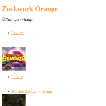
Zockwork Orange
Reviews
Latest Stories
News
Artikel
Podcast
Donkey Kong Bananza: “Ich mache alles
kaputt!”
10 Jahre Zockwork Orange