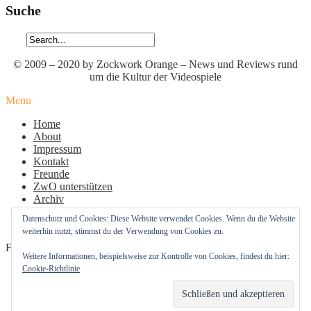
Suche
© 2009 – 2020 by Zockwork Orange – News und Reviews rund
um die Kultur der Videospiele
Menu
Home
About
Impressum
Kontakt
Freunde
ZwO unterstützen
Archiv
Datenschutz
Datenschutz und Cookies: Diese Website verwendet Cookies. Wenn du die Website
Cookie-Richtlinie (EU)
weiterhin nutzt, stimmst du der Verwendung von Cookies zu.
Follow Us
Weitere Informationen, beispielsweise zur Kontrolle von Cookies, findest du hier:
Cookie-Richtlinie
Profil
Profil
Profil
von
von
von
zockworkorange
zockworkorange
zockworkorange
RSS – Beiträge
auf
auf
auf
RSS – Kommentare