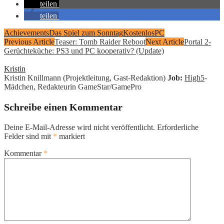
teilen
teilen
Achievements
Das Spiel zum Sonntag
Kostenlos
PC
Previous Article
Teaser: Tomb Raider Reboot
Next Article
Portal 2-
Gerüchteküche: PS3 und PC kooperativ? (Update)
Kristin
Kristin Knillmann (Projektleitung, Gast-Redaktion)
Job:
High5
-
Mädchen, Redakteurin GameStar/GamePro
Schreibe einen Kommentar
Deine E-Mail-Adresse wird nicht veröffentlicht.
Erforderliche
Felder sind mit
*
markiert
Kommentar
*