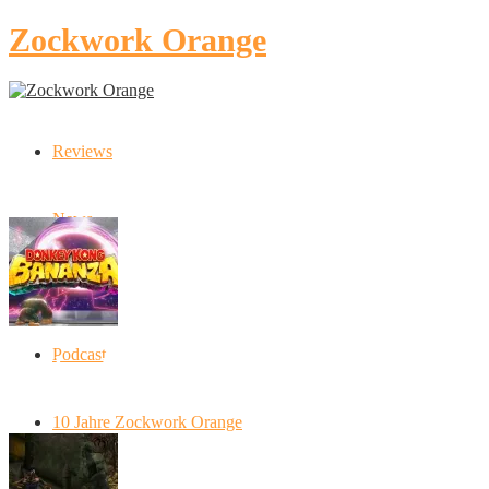
Zockwork Orange
Reviews
Latest Stories
News
Artikel
Podcast
Donkey Kong Bananza: “Ich mache alles
kaputt!”
10 Jahre Zockwork Orange