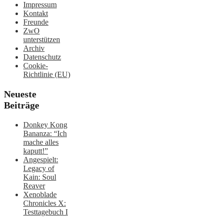
Impressum
Kontakt
Freunde
ZwO
unterstützen
Archiv
Datenschutz
Cookie-
Richtlinie (EU)
Neueste
Beiträge
Donkey Kong
Bananza: “Ich
mache alles
kaputt!”
Angespielt:
Legacy of
Kain: Soul
Reaver
Xenoblade
Chronicles X:
Testtagebuch I