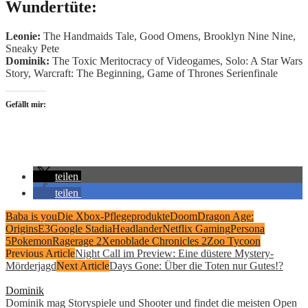
Wundertüte:
Leonie:
The Handmaids Tale, Good Omens, Brooklyn Nine Nine,
Sneaky Pete
Dominik:
The Toxic Meritocracy of Videogames, Solo: A Star Wars
Story, Warcraft: The Beginning, Game of Thrones Serienfinale
Gefällt mir:
teilen
teilen
Baba is you
Die Xbox-Pflegeprodukte
Doom
Dragon Age:
Origins
E3
Google Stadia
Headlander
Netflix Gaming
Persona
5
Pokemon
Rage
rage 2
Xenoblade Chronicles 2
Zoo Tycoon
Previous Article
Night Call im Preview: Eine düstere Mystery-
Mörderjagd
Next Article
Days Gone: Über die Toten nur Gutes!?
Dominik
Dominik mag Storyspiele und Shooter und findet die meisten Open