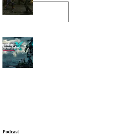
Angespielt: Legacy of Kain: Soul Reaver
Xenoblade Chronicles X: Testtagebuch I –
Der erste Eindruck
Social Connect
Podcast