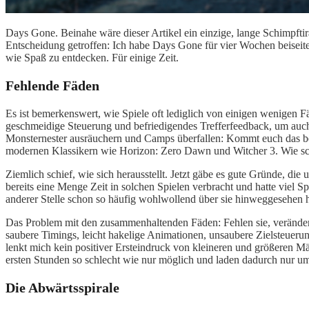
Days Gone. Beinahe wäre dieser Artikel ein einzige, lange Schimpftir
Entscheidung getroffen: Ich habe Days Gone für vier Wochen beiseite
wie Spaß zu entdecken. Für einige Zeit.
Fehlende Fäden
Es ist bemerkenswert, wie Spiele
oft lediglich
von einigen
wenigen
F
geschmeidige Steuerung und befriedigendes Trefferfeedback, um auch
Monsternester ausräuchern und Camps überfallen: Kommt euch das be
modernen Klassikern wie Horizon: Zero Dawn und Witcher 3. Wie sc
Ziemlich schief, wie sich
herausstellt
. Jetzt gäbe es gute Gründe, die
bereits eine Menge Zeit in solchen Spielen verbracht und hatte viel
anderer Stelle schon so häufig wohlwollend über sie hinweggesehen ha
Das Problem mit den zusammenhaltenden Fäden: Fehlen sie, veränder
saubere Timings, leicht hakelige Animationen, unsaubere Zielsteuerung
lenkt mich kein positiver Ersteindruck von kleineren und größeren M
ersten Stunden so schlecht wie nur möglich und laden dadurch nur u
Die Abwärtsspirale