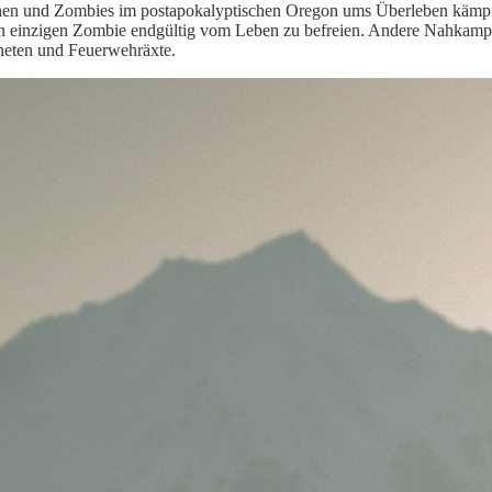
hen und Zombies im postapokalyptischen Oregon ums
Überleb
en kämpf
en
einzigen
Zombie endgültig vom Leben zu befreien. Andere Nahkampfw
heten und Feuerwehräxte.