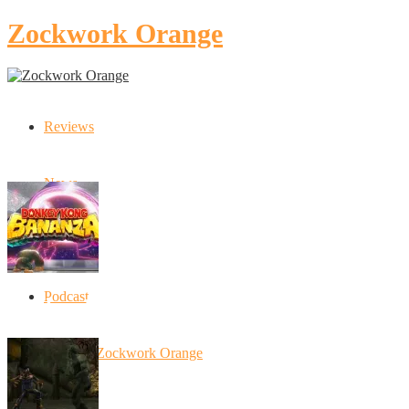
Zockwork Orange
Reviews
Latest Stories
News
Artikel
Podcast
Donkey Kong Bananza: “Ich mache alles k
10 Jahre Zockwork Orange