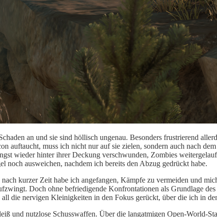
 Schaden an und sie sind höllisch ungenau. Besonders frustrierend all
con auftaucht,
muss
ich
nicht nur auf sie zielen, sondern
auch
nach dem 
ngst wieder hinter ihrer Deckung verschwunden, Zombies weitergelauf
el noch ausweichen, nachdem ich bereits den Abzug gedrückt habe.
s nach kurzer Zeit habe ich angefangen, Kämpfe zu vermeiden und mich
ufzwingt. Doch ohne
befriedigende Konfrontationen als
Grundlage des 
ll die nervigen Kleinigkeiten in den Fokus gerückt, über die ich in de
leiß und nutzlose Schusswaffen. Über die langatmigen Open-World-Sta