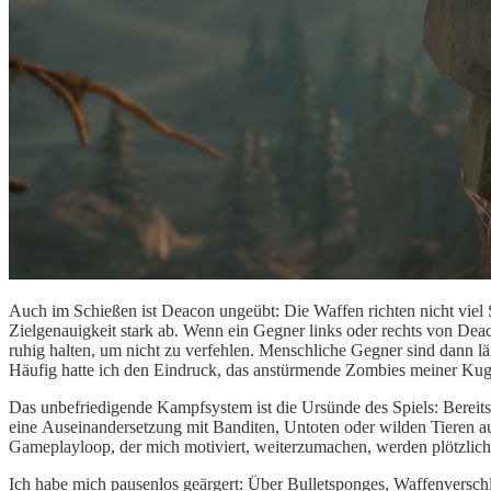
Auch im Schießen ist Deacon ungeübt: Die Waffen richten nicht viel
Zielgenauigkeit
stark a
b. Wenn ein Gegner links oder rechts von Dea
ruhig halten, um nicht zu verfehlen.
Menschliche Gegner sind dann lä
Häufig hatte ich den Eindruck, das anstürmende Zombies meiner Kug
Das unbefriedigende Kampfsystem ist die Ursünde des Spiels: Bereit
eine
Auseinandersetzung mit Banditen, Untoten oder wilden Tieren
a
Gameplayloop, der mich motiviert, weiterzumachen, werden plötzlich a
Ich habe mich pausenlos geärgert: Über Bulletsponges, Waffenversch