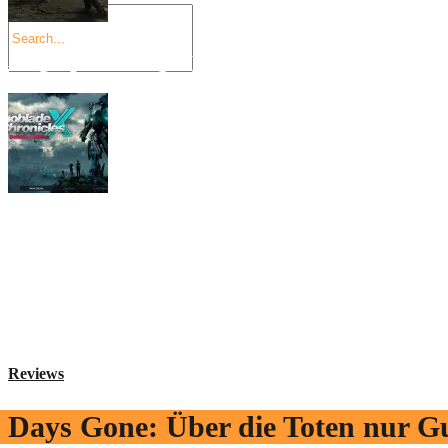
Angespielt: Legacy of Kain: Soul Reaver
Xenoblade Chronicles X: Testtagebuch I –
Social Connect
Reviews
Days Gone: Über die Toten nur G