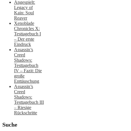
Angespielt:
Legacy of
Kain: Soul
Reaver
Xenoblade
Chronicles X:
Testtagebuch I
– Der erste
Eindruck
Assassin’s
Creed
Shadows:
Testtagebuch
IV – Fazit: Die
große
Enttäuschung
Assassin’s
Creed
Shadows:
Testtagebuch III
– Riesige
Rückschritte
Suche