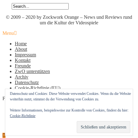
© 2009 – 2020 by Zockwork Orange – News und Reviews rund
um die Kultur der Videospiele
Menu
Home
About
Impressum
Kontakt
Freunde
ZwO unterstützen
Archiv
Datenschutz
Cookie-Richtlinie (EU)
Datenschutz und Cookies: Diese Website verwendet Cookies. Wenn du die Website
Follow Us
weiterhin nutzt, stimmst du der Verwendung von Cookies zu.
Profil
Profil
Profil
Weitere Informationen, beispielsweise zur Kontrolle von Cookies, findest du hier:
von
von
von
Cookie-Richtlinie
zockworkorange
zockworkorange
zockworkorange
RSS – Beiträge
auf
auf
auf
RSS – Kommentare
Facebook
Twitter
Instagram
anzeigen
anzeigen
anzeigen