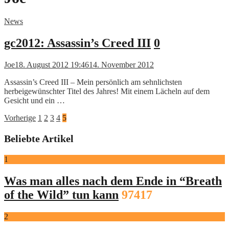
News
gc2012: Assassin’s Creed III
0
Joe
18. August 2012 19:46
14. November 2012
Assassin’s Creed III – Mein persönlich am sehnlichsten
herbeigewünschter Titel des Jahres! Mit einem Lächeln auf dem
Gesicht und ein …
Seitennummerierung
Vorherige
1
2
3
4
5
der
Beliebte Artikel
Beiträge
1
Was man alles nach dem Ende in “Breath
of the Wild” tun kann
97417
2