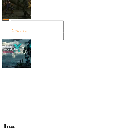
Angespielt: Legacy of Kain: Soul Reaver
Xenoblade Chronicles X: Testtagebuch I –
Der erste Eindruck
Social Connect
Joe