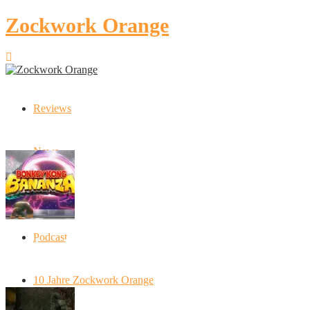
Zockwork Orange
Reviews
Latest Stories
News
Artikel
Podcast
Donkey Kong Bananza: “Ich mache alles
kaputt!”
10 Jahre Zockwork Orange