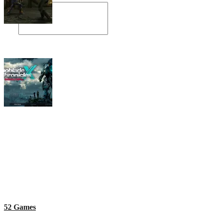
Angespielt: Legacy of Kain: Soul Reaver
Xenoblade Chronicles X: Testtagebuch I –
Der erste Eindruck
Social Connect
52 Games