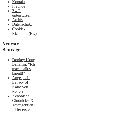
Kontakt
Freunde
ZwO
unterstützen
Archiv
Datenschutz
Cookie-
Richtlinie (EU)
Neueste
Beiträge
Donkey Kong
Bananza: “Ich
mache alles
kaputt!”
Angespielt:
Legacy of
Kain: Soul
Reaver
Xenoblade
Chronicles X:
Testtagebuch I
– Der erste