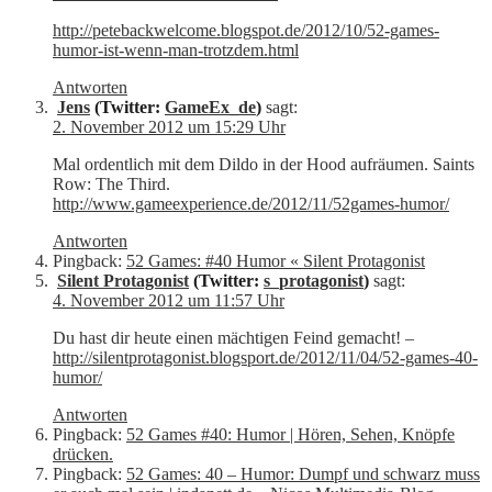
http://petebackwelcome.blogspot.de/2012/10/52-games-
humor-ist-wenn-man-trotzdem.html
Antworten
Jens
(Twitter:
GameEx_de
)
sagt:
2. November 2012 um 15:29 Uhr
Mal ordentlich mit dem Dildo in der Hood aufräumen. Saints
Row: The Third.
http://www.gameexperience.de/2012/11/52games-humor/
Antworten
Pingback:
52 Games: #40 Humor « Silent Protagonist
Silent Protagonist
(Twitter:
s_protagonist
)
sagt:
4. November 2012 um 11:57 Uhr
Du hast dir heute einen mächtigen Feind gemacht! –
http://silentprotagonist.blogsport.de/2012/11/04/52-games-40-
humor/
Antworten
Pingback:
52 Games #40: Humor | Hören, Sehen, Knöpfe
drücken.
Pingback:
52 Games: 40 – Humor: Dumpf und schwarz muss