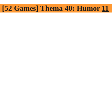
[52 Games] Thema 40: Humor
11