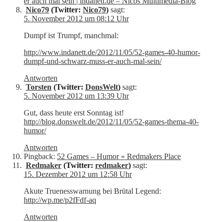
er auch mal sein | indanett.de – Nicos Multimedia-Blog
Nico79
(Twitter:
Nico79
)
sagt:
5. November 2012 um 08:12 Uhr
Dumpf ist Trumpf, manchmal:
http://www.indanett.de/2012/11/05/52-games-40-humor-
dumpf-und-schwarz-muss-er-auch-mal-sein/
Antworten
Torsten
(Twitter:
DonsWelt
)
sagt:
5. November 2012 um 13:39 Uhr
Gut, dass heute erst Sonntag ist!
http://blog.donswelt.de/2012/11/05/52-games-thema-40-
humor/
Antworten
Pingback:
52 Games – Humor « Redmakers Place
Redmaker
(Twitter:
redmaker
)
sagt:
15. Dezember 2012 um 12:58 Uhr
Akute Truenesswarnung bei Brütal Legend:
http://wp.me/p2fFdf-aq
Antworten