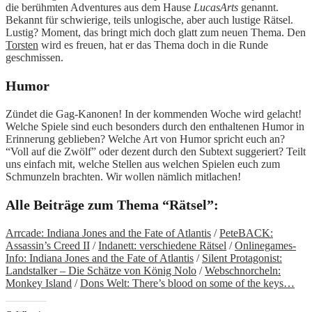
die berühmten Adventures aus dem Hause
LucasArts
genannt.
Bekannt für schwierige, teils unlogische, aber auch lustige Rätsel.
Lustig? Moment, das bringt mich doch glatt zum neuen Thema. Den
Torsten
wird es freuen, hat er das Thema doch in die Runde
geschmissen.
Humor
Zündet die Gag-Kanonen! In der kommenden Woche wird gelacht!
Welche Spiele sind euch besonders durch den enthaltenen Humor in
Erinnerung geblieben? Welche Art von Humor spricht euch an?
“Voll auf die Zwölf” oder dezent durch den Subtext suggeriert? Teilt
uns einfach mit, welche Stellen aus welchen Spielen euch zum
Schmunzeln brachten. Wir wollen nämlich mitlachen!
Alle Beiträge zum Thema “Rätsel”:
Arrcade: Indiana Jones and the Fate of Atlantis
/
PeteBACK:
Assassin’s Creed II
/
Indanett: verschiedene Rätsel
/
Onlinegames-
Info: Indiana Jones and the Fate of Atlantis
/
Silent Protagonist:
Landstalker – Die Schätze von König Nolo
/
Webschnorcheln:
Monkey Island
/
Dons Welt: There’s blood on some of the keys…