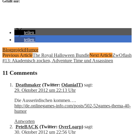
Gefällt mir:
teilen
teilen
Blogprojekt
Humor
Previous Article
The Royal Halloween Bundle
Next Article
ZwOflash
#13: Akademisch zocken, Adventure Time und Assassinen
11 Comments
Deathmaker
(Twitter:
OdaniaIT
)
sagt:
29. Oktober 2012 um 22:13 Uhr
Die Ausserirdischen kommen….
http://de.onlinegames-info.com/posts/502-52games-thema-40-
humor
Antworten
PeteBACK
(Twitter:
OverLoarp
)
sagt:
30. Oktober 2012 um 22:56 Uhr