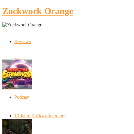
Zockwork Orange
Reviews
Latest Stories
News
Artikel
Podcast
Donkey Kong Bananza: “Ich mache alles
kaputt!”
10 Jahre Zockwork Orange