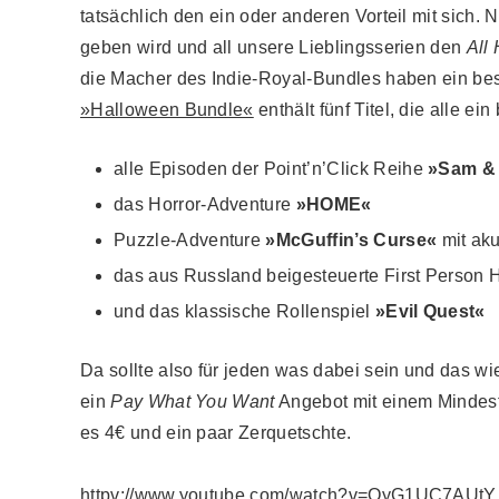
tatsächlich den ein oder anderen Vorteil mit sich.
geben wird und all unsere Lieblingsserien den
All
die Macher des Indie-Royal-Bundles haben ein b
»Halloween Bundle«
enthält fünf Titel, die alle e
alle Episoden der Point’n’Click Reihe
»Sam & 
das Horror-Adventure
»HOME«
Puzzle-Adventure
»McGuffin’s Curse«
mit ak
das aus Russland beigesteuerte First Person 
und das klassische Rollenspiel
»Evil Quest«
Da sollte also für jeden was dabei sein und das w
ein
Pay What You Want
Angebot mit einem Mindestp
es 4€ und ein paar Zerquetschte.
httpv://www.youtube.com/watch?v=OyG1UC7AUtY