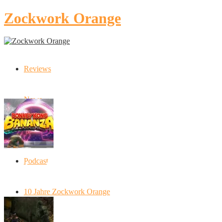
Zockwork Orange
Reviews
Latest Stories
News
Artikel
Podcast
Donkey Kong Bananza: “Ich mache alles
kaputt!”
10 Jahre Zockwork Orange