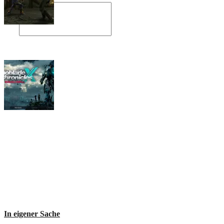
Angespielt: Legacy of Kain: Soul Reaver
Xenoblade Chronicles X: Testtagebuch I –
Der erste Eindruck
Social Connect
In eigener Sache