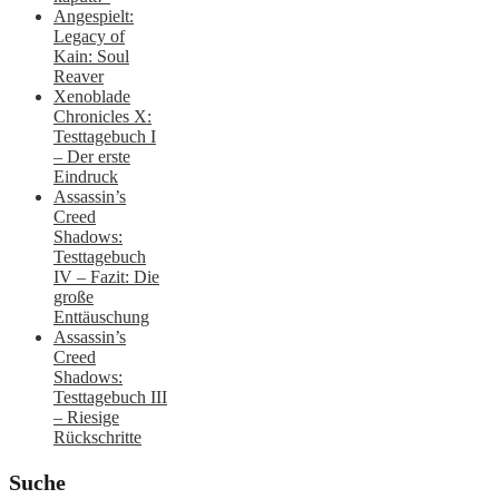
Angespielt:
Legacy of
Kain: Soul
Reaver
Xenoblade
Chronicles X:
Testtagebuch I
– Der erste
Eindruck
Assassin’s
Creed
Shadows:
Testtagebuch
IV – Fazit: Die
große
Enttäuschung
Assassin’s
Creed
Shadows:
Testtagebuch III
– Riesige
Rückschritte
Suche