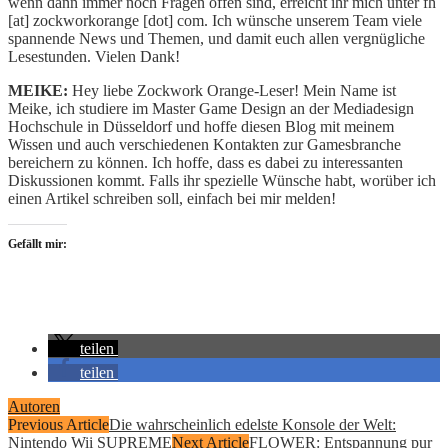
wenn dann immer noch Fragen offen sind, erreicht ihr mich unter fh
[at] zockworkorange [dot] com. Ich wünsche unserem Team viele
spannende News und Themen, und damit euch allen vergnügliche
Lesestunden. Vielen Dank!
MEIKE:
Hey liebe Zockwork Orange-Leser! Mein Name ist
Meike, ich studiere im Master Game Design an der Mediadesign
Hochschule in Düsseldorf und hoffe diesen Blog mit meinem
Wissen und auch verschiedenen Kontakten zur Gamesbranche
bereichern zu können. Ich hoffe, dass es dabei zu interessanten
Diskussionen kommt. Falls ihr spezielle Wünsche habt, worüber ich
einen Artikel schreiben soll, einfach bei mir melden!
Gefällt mir:
teilen
teilen
Autoren
Previous Article
Die wahrscheinlich edelste Konsole der Welt:
Nintendo Wii SUPREME
Next Article
FLOWER: Entspannung pur