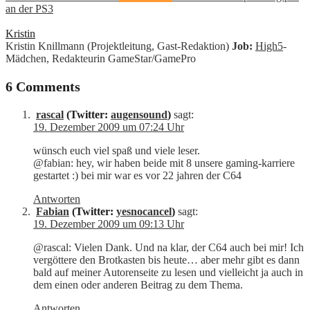
an der PS3
Kristin
Kristin Knillmann (Projektleitung, Gast-Redaktion)
Job:
High5
-
Mädchen, Redakteurin GameStar/GamePro
6 Comments
rascal
(Twitter:
augensound
)
sagt:
19. Dezember 2009 um 07:24 Uhr
wünsch euch viel spaß und viele leser.
@fabian: hey, wir haben beide mit 8 unsere gaming-karriere
gestartet :) bei mir war es vor 22 jahren der C64
Antworten
Fabian
(Twitter:
yesnocancel
)
sagt:
19. Dezember 2009 um 09:13 Uhr
@rascal: Vielen Dank. Und na klar, der C64 auch bei mir! Ich
vergöttere den Brotkasten bis heute… aber mehr gibt es dann
bald auf meiner Autorenseite zu lesen und vielleicht ja auch in
dem einen oder anderen Beitrag zu dem Thema.
Antworten