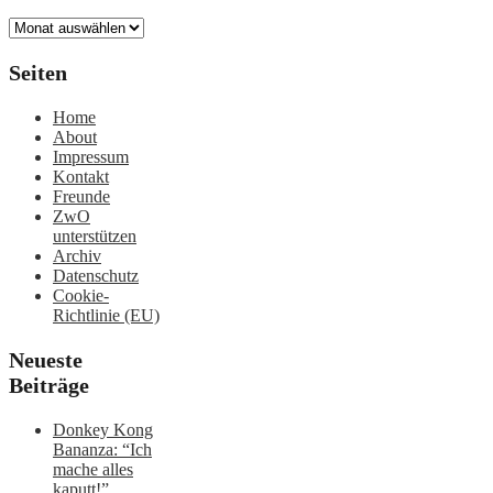
Archiv
Seiten
Home
About
Impressum
Kontakt
Freunde
ZwO
unterstützen
Archiv
Datenschutz
Cookie-
Richtlinie (EU)
Neueste
Beiträge
Donkey Kong
Bananza: “Ich
mache alles
kaputt!”