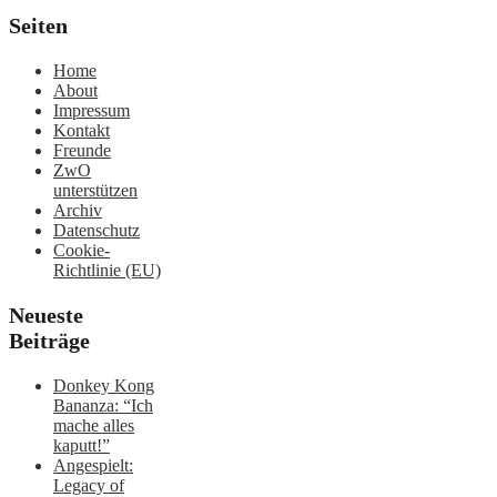
Seiten
Home
About
Impressum
Kontakt
Freunde
ZwO
unterstützen
Archiv
Datenschutz
Cookie-
Richtlinie (EU)
Neueste
Beiträge
Donkey Kong
Bananza: “Ich
mache alles
kaputt!”
Angespielt:
Legacy of