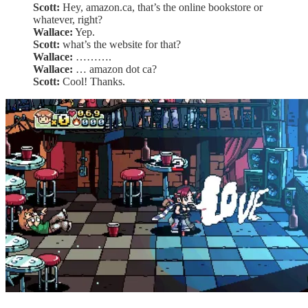
Scott:
Hey, amazon.ca, that’s the online bookstore or
whatever, right?
Wallace:
Yep.
Scott:
what’s the website for that?
Wallace:
……….
Wallace:
… amazon dot ca?
Scott:
Cool! Thanks.