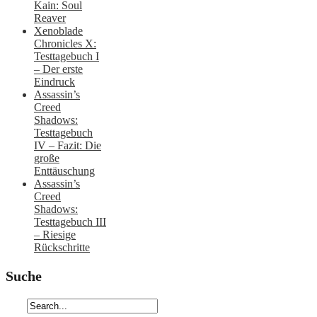
Kain: Soul
Reaver
Xenoblade
Chronicles X:
Testtagebuch I
– Der erste
Eindruck
Assassin’s
Creed
Shadows:
Testtagebuch
IV – Fazit: Die
große
Enttäuschung
Assassin’s
Creed
Shadows:
Testtagebuch III
– Riesige
Rückschritte
Suche