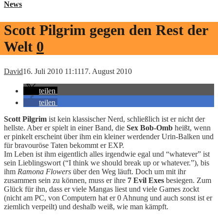
News
Scott Pilgrim gegen den Rest der
Welt
0
David
16. Juli 2010 11:11
17. August 2010
teilen
teilen
Scott Pilgrim
ist kein klassischer Nerd, schließlich ist er nicht der
hellste. Aber er spielt in einer Band, die
Sex Bob-Omb
heißt, wenn
er pinkelt erscheint über ihm ein kleiner werdender Urin-Balken und
für bravouröse Taten bekommt er EXP.
Im Leben ist ihm eigentlich alles irgendwie egal und “whatever” ist
sein Lieblingswort (“I think we should break up or whatever.”), bis
ihm
Ramona Flowers
über den Weg läuft. Doch um mit ihr
zusammen sein zu können, muss er ihre
7 Evil Exes
besiegen. Zum
Glück für ihn, dass er viele Mangas liest und viele Games zockt
(nicht am PC, von Computern hat er 0 Ahnung und auch sonst ist er
ziemlich verpeilt) und deshalb weiß, wie man kämpft.