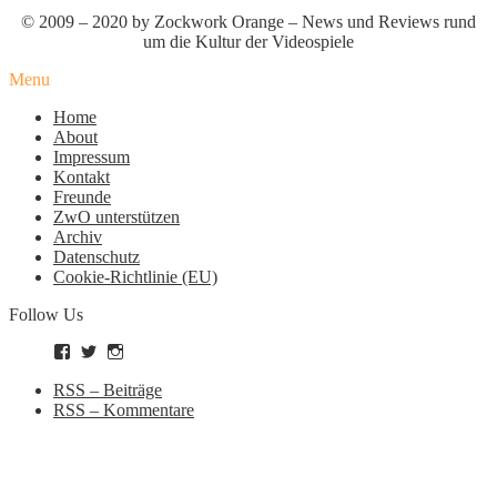
© 2009 – 2020 by Zockwork Orange – News und Reviews rund
um die Kultur der Videospiele
Menu
Home
About
Impressum
Kontakt
Freunde
ZwO unterstützen
Archiv
Datenschutz
Cookie-Richtlinie (EU)
Follow Us
Profil
Profil
Profil
von
von
von
zockworkorange
zockworkorange
zockworkorange
RSS – Beiträge
auf
auf
auf
RSS – Kommentare
Facebook
Twitter
Instagram
anzeigen
anzeigen
anzeigen