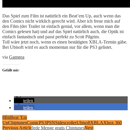
Das Spiel zum Film ist natürlich ein Beat’em Up, auch wenn das
den Comics nicht wirklich gerecht wird. Aber ich freue mich auf
den Film (der Trailer ist einfach genial, vor allem, wenn man die
Comics gelesen hat) und auf das Spiel natürlich auch, die Optik ist
einfach fantastisch und passt perfekt zu Scott Pilgrim.
Toll wäre jetzt noch, wenn es einen bestätigten XBLA-Termin gäbe.
Bei Ubisoft wird es auch momentan nur für die PS3 gelistet.
via
Gamgea
Gefällt mir:
teilen
teilen
8Bit
Beat 'Em
Up
Chiptunes
Comic
PS3
PSN
Sidescroller
Ubisoft
XBLA
Xbox 360
Previous Article
Jede Menge gratis Chiptunes
Next