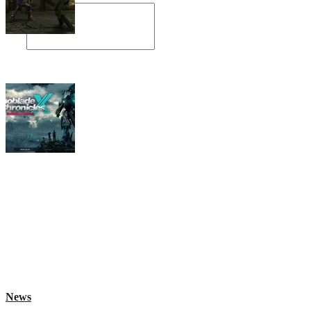
Angespielt: Legacy of Kain: Soul Reaver
Xenoblade Chronicles X: Testtagebuch I –
Der erste Eindruck
Social Connect
News