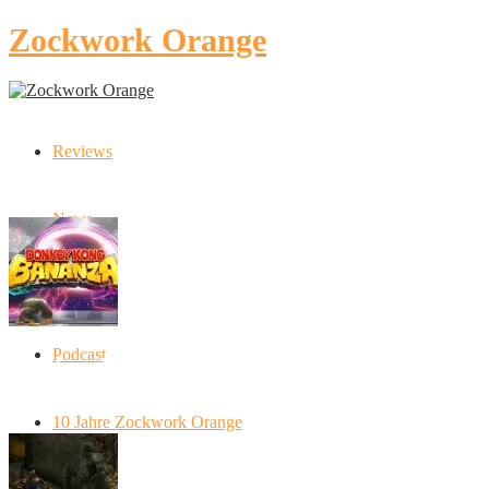
Zockwork Orange
Reviews
Latest Stories
News
Artikel
Podcast
Donkey Kong Bananza: “Ich mache alles
kaputt!”
10 Jahre Zockwork Orange