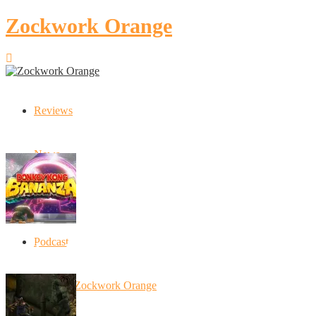
Zockwork Orange
Reviews
Latest Stories
News
Artikel
Podcast
Donkey Kong Bananza: “Ich mache alles k
10 Jahre Zockwork Orange