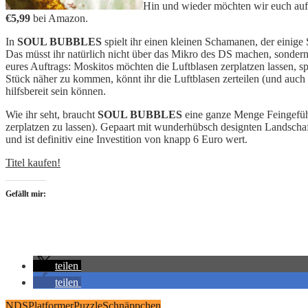
Hin und wieder möchten wir euch auf 
€5,99
bei Amazon.
In
SOUL BUBBLES
spielt ihr einen kleinen Schamanen, der einige
Das müsst ihr natürlich nicht über das Mikro des DS machen, sondern 
eures Auftrags: Moskitos möchten die Luftblasen zerplatzen lassen,
Stück näher zu kommen, könnt ihr die Luftblasen zerteilen (und auch
hilfsbereit sein können.
Wie ihr seht, braucht
SOUL BUBBLES
eine ganze Menge Feingefühl
zerplatzen zu lassen). Gepaart mit wunderhübsch designten Landschafte
und ist definitiv eine Investition von knapp 6 Euro wert.
Titel kaufen!
Gefällt mir:
teilen
teilen
NDS
Platformer
Puzzle
Schnäppchen