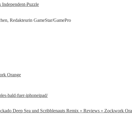
s Independent-Puzzle
hen, Redakteurin GameStar/GamePro
work Orange
les-bald-fuer-iphoneipad/
ockado Deep Sea und Scribblenauts Remix » Reviews » Zockwork Or