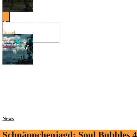
Angespielt: Legacy of Kain: Soul Reaver
Xenoblade Chronicles X: Testtagebuch I –
Social Connect
News
Schnäppchenjagd: Soul Bubbles
4