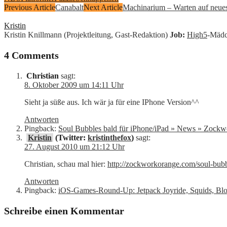
Previous Article
Canabalt
Next Article
Machinarium – Warten auf neue
Kristin
Kristin Knillmann (Projektleitung, Gast-Redaktion)
Job:
High5
-Mädc
4 Comments
Christian
sagt:
8. Oktober 2009 um 14:11 Uhr
Sieht ja süße aus. Ich wär ja für eine IPhone Version^^
Antworten
Pingback:
Soul Bubbles bald für iPhone/iPad » News » Zock
Kristin
(Twitter:
kristinthefox
)
sagt:
27. August 2010 um 21:12 Uhr
Christian, schau mal hier:
http://zockworkorange.com/soul-bubb
Antworten
Pingback:
iOS-Games-Round-Up: Jetpack Joyride, Squids, Bl
Schreibe einen Kommentar