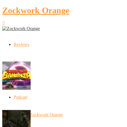
Zockwork Orange
Reviews
Latest Stories
News
Artikel
Podcast
Donkey Kong Bananza: “Ich mache alles k
10 Jahre Zockwork Orange