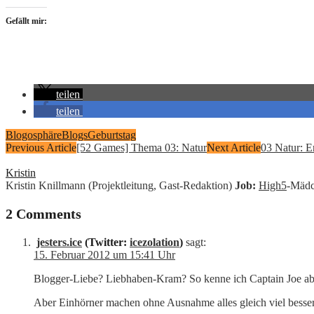
Gefällt mir:
teilen
teilen
Blogosphäre
Blogs
Geburtstag
Previous Article
[52 Games] Thema 03: Natur
Next Article
03 Natur: E
Kristin
Kristin Knillmann (Projektleitung, Gast-Redaktion)
Job:
High5
-Mädc
2 Comments
jesters.ice
(Twitter:
icezolation
)
sagt:
15. Februar 2012 um 15:41 Uhr
Blogger-Liebe? Liebhaben-Kram? So kenne ich Captain Joe 
Aber Einhörner machen ohne Ausnahme alles gleich viel besser. 