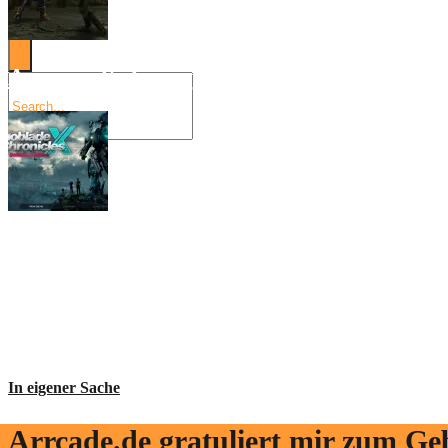
Angespielt: Legacy of Kain: Soul Reaver
Xenoblade Chronicles X: Testtagebuch I –
Social Connect
In eigener Sache
Arrcade.de gratuliert mir zum Ge