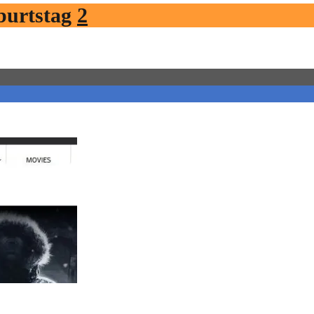
burtstag
2