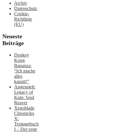
Archiv
Datenschutz
Cookie-
Richtlinie
(EU)
Neueste
Beiträge
Donkey
Kong
Bananza:
“Ich mache
alles
kaputt!”
Angespielt:
Legacy of
Kain: Soul
Reaver
Xenoblade
Chronicles
X:
Testtagebuch
I – Der erste