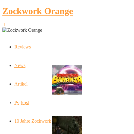
Zockwork Orange
Reviews
Latest Stories
News
Artikel
Podcast
Donkey Kong Bananza: “Ich mache alles kaputt!”
10 Jahre Zockwork Orange