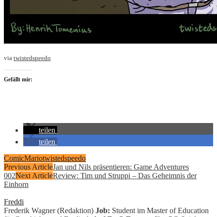
via
twistedspeedo
Gefällt mir:
teilen
teilen
Comic
Mario
twistedspeedo
Previous Article
Jan und Nils präsentieren: Game Adventures
002
Next Article
Review: Tim und Struppi – Das Geheimnis der
Einhorn
Freddi
Frederik Wagner (Redaktion)
Job:
Student im Master of Education