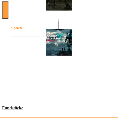
Angespielt: Legacy of Kain: Soul Reaver
Xenoblade Chronicles X: Testtagebuch I – Der erste
Eindruck
Social Connect
Fundstücke