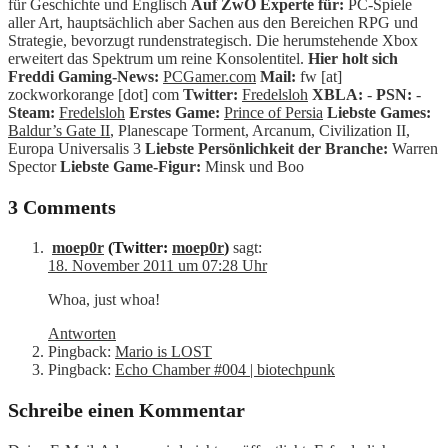
für Geschichte und Englisch
Auf ZwO Experte für:
PC-Spiele
aller Art, hauptsächlich aber Sachen aus den Bereichen RPG und
Strategie, bevorzugt rundenstrategisch. Die herumstehende Xbox
erweitert das Spektrum um reine Konsolentitel.
Hier holt sich
Freddi Gaming-News:
PCGamer.com
Mail:
fw [at]
zockworkorange [dot] com
Twitter:
Fredelsloh
XBLA:
-
PSN:
-
Steam:
Fredelsloh
Erstes Game:
Prince of Persia
Liebste Games:
Baldur’s Gate II
, Planescape Torment, Arcanum, Civilization II,
Europa Universalis 3
Liebste Persönlichkeit der Branche:
Warren
Spector
Liebste Game-Figur:
Minsk und Boo
3 Comments
moep0r
(Twitter:
moep0r
)
sagt:
18. November 2011 um 07:28 Uhr
Whoa, just whoa!
Antworten
Pingback:
Mario is LOST
Pingback:
Echo Chamber #004 | biotechpunk
Schreibe einen Kommentar