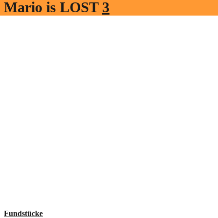
Mario is LOST
3
Fundstücke