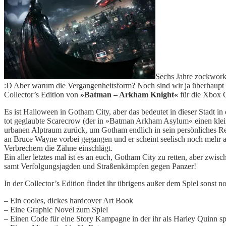
Sechs Jahre zockwork
:D Aber warum die Vergangenheitsform? Noch sind wir ja überhaupt n
Collector’s Edition von
»Batman – Arkham Knight«
für die Xbox On
Es ist Halloween in Gotham City, aber das bedeutet in dieser Stadt in
tot geglaubte Scarecrow (der in »Batman Arkham Asylum« einen klein
urbanen Alptraum zurück, um Gotham endlich in sein persönliches Re
an Bruce Wayne vorbei gegangen und er scheint seelisch noch mehr a
Verbrechern die Zähne einschlägt.
Ein aller letztes mal ist es an euch, Gotham City zu retten, aber zwi
samt Verfolgungsjagden und Straßenkämpfen gegen Panzer!
In der Collector’s Edition findet ihr übrigens außer dem Spiel sonst n
– Ein cooles, dickes hardcover Art Book
– Eine Graphic Novel zum Spiel
– Einen Code für eine Story Kampagne in der ihr als Harley Quinn sp