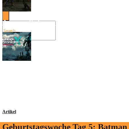
Angespielt: Legacy of Kain: Soul Reaver
Xenoblade Chronicles X: Testtagebuch I –
Social Connect
Artikel
Geburtstagswoche Tag 5: Batman 