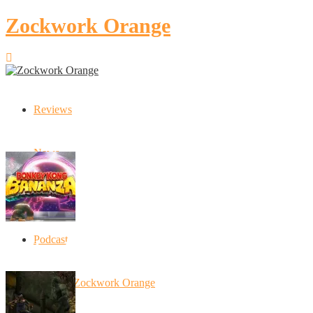
Zockwork Orange
Reviews
Latest Stories
News
Artikel
Podcast
Donkey Kong Bananza: “Ich mache alles k
10 Jahre Zockwork Orange