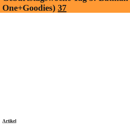
One+Goodies)
37
Artikel