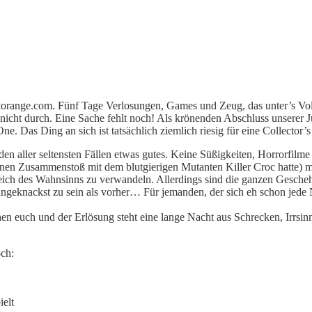
orange.com. Fünf Tage Verlosungen, Games und Zeug, das unter’s V
icht durch. Eine Sache fehlt noch! Als krönenden Abschluss unserer 
e. Das Ding an sich ist tatsächlich ziemlich riesig für eine Collector’s
 den aller seltensten Fällen etwas gutes. Keine Süßigkeiten, Horrorfilm
en Zusammenstoß mit dem blutgierigen Mutanten Killer Croc hatte) mit
ich des Wahnsinns zu verwandeln. Allerdings sind die ganzen Geschehn
ngeknackst zu sein als vorher… Für jemanden, der sich eh schon jede
schen euch und der Erlösung steht eine lange Nacht aus Schrecken, Irrs
och:
ielt