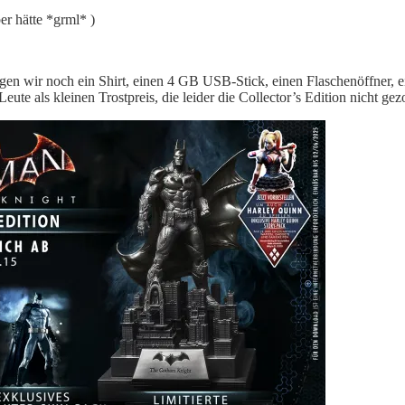
er hätte *grml* )
legen wir noch ein Shirt, einen 4 GB USB-Stick, einen Flaschenöffner,
te als kleinen Trostpreis, die leider die Collector’s Edition nicht ge