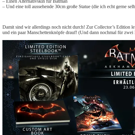
– Einen Alternativskin für Batman
– Und eine toll aussehende 30cm große Statue (die ich echt gerne selb
Damit sind wir allerdings noch nicht durch! Zur Collector’s Edition 
und ein paar Manschettenknöpfe drauf! (Und dann nochmal für zwei Leu