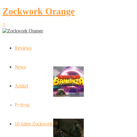
Zockwork Orange
Reviews
Latest Stories
News
Artikel
Podcast
Donkey Kong Bananza: “Ich mache alles kaputt!”
10 Jahre Zockwork Orange