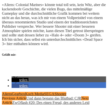
»Aliens: Colonial Marines« könnte total toll sein, kein Witz, aber die
kackendoofe Geschichte, die vielen Bugs, das mittelmäßige
Gameplay und die durchschnittliche Grafik kommen bei weitem
nicht an das heran, was ich mir von einem Vollpreistitel von einem
überaus renommierten Studio und einem der traditionsreichsten
Publisher verspreche. Wer bessere Shooter mit einer besseren
Atmosphäre spielen möchte, kann diesen Titel getrost überspringen
und sollte statt dessen lieber zu »Halo 4« oder »Doom 3« greifen.
Ich bin sicher, dass selbst ein unterdurchschnittliches »Dead Space
3« hier mithalten können wird.
Gefällt mir:
teilen
teilen
Aliens
Gearbox
Koch Media
SEGA
Shooter
Previous Article
Und dann begann das Blutbad: CJR
Next
Article
ZwOflash #20: Des einen Freud, des anderen Leid