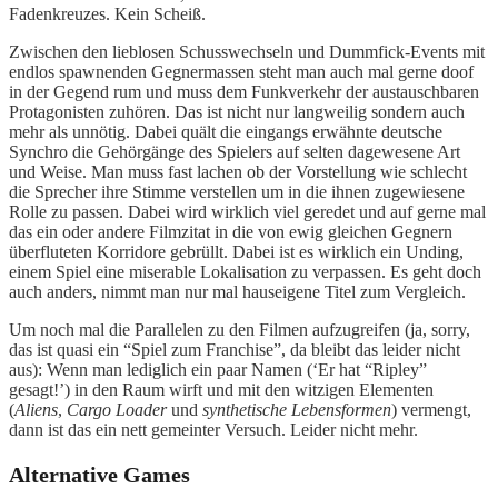
Fadenkreuzes. Kein Scheiß.
Zwischen den lieblosen Schusswechseln und Dummfick-Events mit
endlos spawnenden Gegnermassen steht man auch mal gerne doof
in der Gegend rum und muss dem Funkverkehr der austauschbaren
Protagonisten zuhören. Das ist nicht nur langweilig sondern auch
mehr als unnötig. Dabei quält die eingangs erwähnte deutsche
Synchro die Gehörgänge des Spielers auf selten dagewesene Art
und Weise. Man muss fast lachen ob der Vorstellung wie schlecht
die Sprecher ihre Stimme verstellen um in die ihnen zugewiesene
Rolle zu passen. Dabei wird wirklich viel geredet und auf gerne mal
das ein oder andere Filmzitat in die von ewig gleichen Gegnern
überfluteten Korridore gebrüllt. Dabei ist es wirklich ein Unding,
einem Spiel eine miserable Lokalisation zu verpassen. Es geht doch
auch anders, nimmt man nur mal hauseigene Titel zum Vergleich.
Um noch mal die Parallelen zu den Filmen aufzugreifen (ja, sorry,
das ist quasi ein “Spiel zum Franchise”, da bleibt das leider nicht
aus): Wenn man lediglich ein paar Namen (‘Er hat “Ripley”
gesagt!’) in den Raum wirft und mit den witzigen Elementen
(
Aliens
,
Cargo Loader
und
synthetische Lebensformen
) vermengt,
dann ist das ein nett gemeinter Versuch. Leider nicht mehr.
Alternative Games