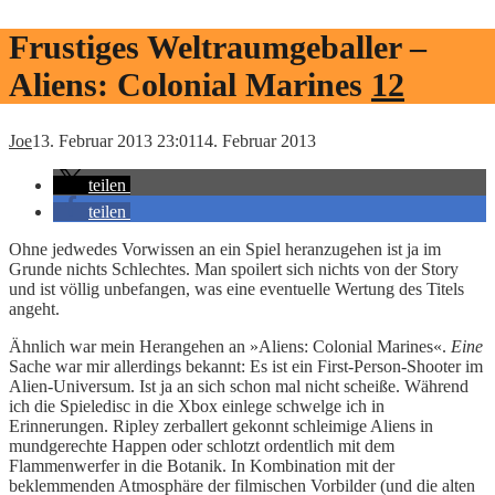
Frustiges Weltraumgeballer –
Aliens: Colonial Marines
12
Joe
13. Februar 2013 23:01
14. Februar 2013
teilen
teilen
Ohne jedwedes Vorwissen an ein Spiel heranzugehen ist ja im
Grunde nichts Schlechtes. Man spoilert sich nichts von der Story
und ist völlig unbefangen, was eine eventuelle Wertung des Titels
angeht.
Ähnlich war mein Herangehen an »Aliens: Colonial Marines«.
Eine
Sache war mir allerdings bekannt: Es ist ein First-Person-Shooter im
Alien-Universum. Ist ja an sich schon mal nicht scheiße. Während
ich die Spieledisc in die Xbox einlege schwelge ich in
Erinnerungen. Ripley zerballert gekonnt schleimige Aliens in
mundgerechte Happen oder schlotzt ordentlich mit dem
Flammenwerfer in die Botanik. In Kombination mit der
beklemmenden Atmosphäre der filmischen Vorbilder (und die alten