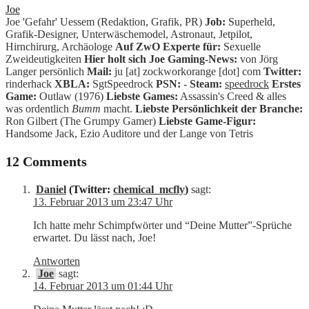
Joe
Joe 'Gefahr' Uessem (Redaktion, Grafik, PR)
Job:
Superheld,
Grafik-Designer, Unterwäschemodel, Astronaut, Jetpilot,
Hirnchirurg, Archäologe
Auf ZwO Experte für:
Sexuelle
Zweideutigkeiten
Hier holt sich Joe Gaming-News:
von Jörg
Langer persönlich
Mail:
ju [at] zockworkorange [dot] com
Twitter:
rinderhack
XBLA:
SgtSpeedrock
PSN:
-
Steam:
speedrock
Erstes
Game:
Outlaw (1976)
Liebste Games:
Assassin's Creed & alles
was ordentlich
Bumm
macht.
Liebste Persönlichkeit der Branche:
Ron Gilbert (The Grumpy Gamer)
Liebste Game-Figur:
Handsome Jack, Ezio Auditore und der Lange von Tetris
12 Comments
Daniel
(Twitter:
chemical_mcfly
)
sagt:
13. Februar 2013 um 23:47 Uhr
Ich hatte mehr Schimpfwörter und “Deine Mutter”-Sprüche
erwartet. Du lässt nach, Joe!
Antworten
Joe
sagt:
14. Februar 2013 um 01:44 Uhr