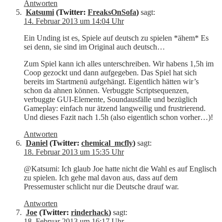
Antworten
Katsumi
(Twitter:
FreaksOnSofa
)
sagt:
14. Februar 2013 um 14:04 Uhr
Ein Unding ist es, Spiele auf deutsch zu spielen *ähem* Es
sei denn, sie sind im Original auch deutsch…
Zum Spiel kann ich alles unterschreiben. Wir habens 1,5h im
Coop gezockt und dann aufgegeben. Das Spiel hat sich
bereits im Startmenü aufgehängt. Eigentlich hätten wir’s
schon da ahnen können. Verbuggte Scriptsequenzen,
verbuggte GUI-Elemente, Soundausfälle und bezüglich
Gameplay: einfach nur ätzend langweilig und frustrierend.
Und dieses Fazit nach 1.5h (also eigentlich schon vorher…)!
Antworten
Daniel
(Twitter:
chemical_mcfly
)
sagt:
18. Februar 2013 um 15:35 Uhr
@Katsumi: Ich glaub Joe hatte nicht die Wahl es auf Englisch
zu spielen. Ich gehe mal davon aus, dass auf dem
Pressemuster schlicht nur die Deutsche drauf war.
Antworten
Joe
(Twitter:
rinderhack
)
sagt:
18. Februar 2013 um 16:17 Uhr