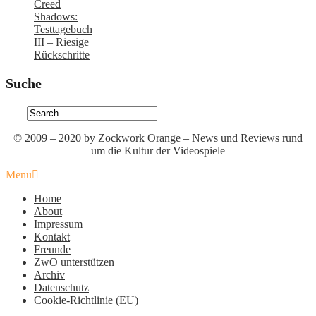
Creed
Shadows:
Testtagebuch
III – Riesige
Rückschritte
Suche
© 2009 – 2020 by Zockwork Orange – News und Reviews rund
um die Kultur der Videospiele
Menu
Home
About
Impressum
Kontakt
Freunde
ZwO unterstützen
Archiv
Datenschutz
Cookie-Richtlinie (EU)