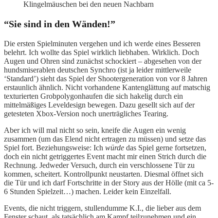
Klingelmäuschen bei den neuen Nachbarn
“Sie sind in den Wänden!”
Die ersten Spielminuten vergehen und ich werde eines Besseren
belehrt. Ich wollte das Spiel wirklich liebhaben. Wirklich. Doch
Augen und Ohren sind zunächst schockiert – abgesehen von der
hundsmiserablen deutschen Synchro (ist ja leider mittlerweile
‘Standard’) sieht das Spiel der Shootergeneration von vor 8 Jahren
erstaunlich ähnlich. Nicht vorhandene Kantenglättung auf matschig
texturierten Grobpolygonhaufen die sich hakelig durch ein
mittelmäßiges Leveldesign bewegen. Dazu gesellt sich auf der
getesteten Xbox-Version noch unerträgliches Tearing.
Aber ich will mal nicht so sein, kneife die Augen ein wenig
zusammen (um das Elend nicht ertragen zu müssen) und setze das
Spiel fort. Beziehungsweise: Ich
würde
das Spiel gerne fortsetzen,
doch ein nicht getriggertes Event macht mir einen Strich durch die
Rechnung. Jedweder Versuch, durch ein verschlossene Tür zu
kommen, scheitert. Kontrollpunkt neustarten. Diesmal öffnet sich
die Tür und ich darf Fortschritte in der Story aus der Hölle (mit ca 5-
6 Stunden Spielzeit…) machen. Leider kein Einzelfall.
Events, die nicht triggern, stullendumme K.I., die lieber aus dem
Fenster schaut, als tatsächlich am Kampf teilzunehmen und ein