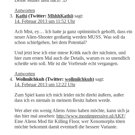
Deine Mutter lässt nach! :D
Antworten
Kathi
(Twitter:
MhhhKathi
)
sagt:
14. Februar 2013 um 11:52 Uhr
Ach Mist, ey… Ich hatte ja ganz optimistisch gehofft, dass ein
neuer Alien-Shooter großartig werden MUSS. Was soll da
schon schiefgehen, bei dem Potential?
Und jetzt lese ich eine miese Kritik nach der nächsten, und
hier zum ersten Mal auch die Details, warum es so unendlich
scheiße sein soll. Mir ist die Vorfreude echt vergangen.
Antworten
Wollmilchkuh (Twitter:
wollmilchkuh
)
sagt:
14. Februar 2013 um 12:22 Uhr
Zum Spiel kann ich mich leider nicht direkt äußern, außer
dass ich es niemals in meinem Besitz haben werde.
Wer aber ein wenig Aliens Atmo haben möchte, kann sich ja
das hier mal ansehen:
http://www.mostimpressive.nl/AKF/
Eine Aliens Mod für Killing Floor, wer Xenomorphs töten
möchte bekommt damit eventuell die bessere Variante.