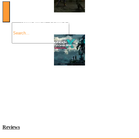
Angespielt: Legacy of Kain: Soul Reaver
Xenoblade Chronicles X: Testtagebuch I – Der erste
Eindruck
Social Connect
Reviews