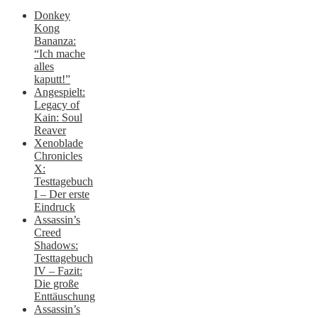
Donkey
Kong
Bananza:
“Ich mache
alles
kaputt!”
Angespielt:
Legacy of
Kain: Soul
Reaver
Xenoblade
Chronicles
X:
Testtagebuch
I – Der erste
Eindruck
Assassin’s
Creed
Shadows:
Testtagebuch
IV – Fazit:
Die große
Enttäuschung
Assassin’s