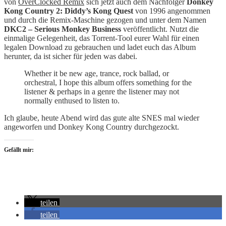
von
OverClocked Remix
sich jetzt auch dem Nachfolger
Donkey
Kong Country 2: Diddy’s Kong Quest
von 1996 angenommen
und durch die Remix-Maschine gezogen und unter dem Namen
DKC2 – Serious Monkey Business
veröffentlicht. Nutzt die
einmalige Gelegenheit, das Torrent-Tool eurer Wahl für einen
legalen Download zu gebrauchen und ladet euch das Album
herunter, da ist sicher für jeden was dabei.
Whether it be new age, trance, rock ballad, or
orchestral, I hope this album offers something for the
listener & perhaps in a genre the listener may not
normally enthused to listen to.
Ich glaube, heute Abend wird das gute alte SNES mal wieder
angeworfen und Donkey Kong Country durchgezockt.
Gefällt mir:
teilen
teilen