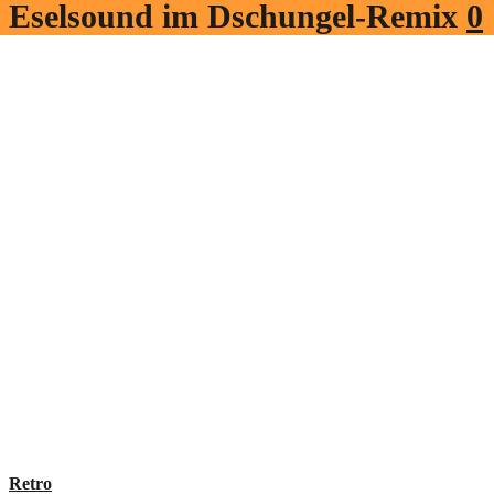
Eselsound im Dschungel-Remix
0
Retro