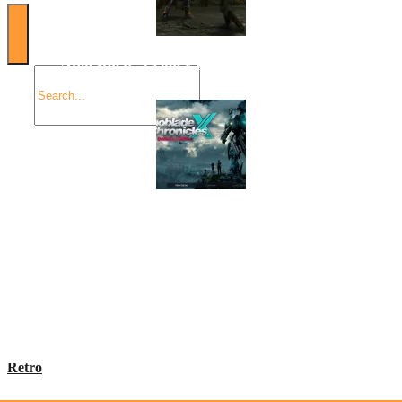
Angespielt: Legacy of Kain: Soul Reaver
Xenoblade Chronicles X: Testtagebuch I – Der erste
Eindruck
Social Connect
Retro