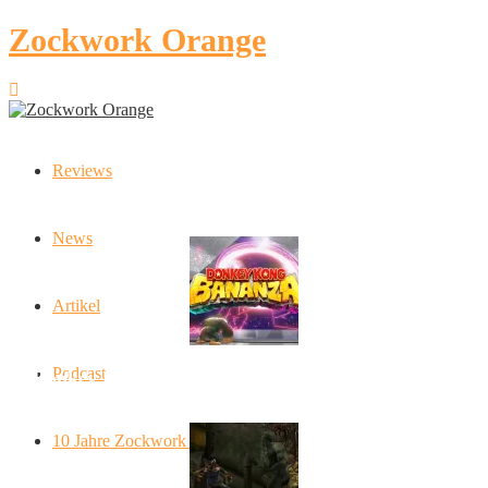
Zockwork Orange
Reviews
Latest Stories
News
Artikel
Podcast
Donkey Kong Bananza: “Ich mache alles kaputt!”
10 Jahre Zockwork Orange