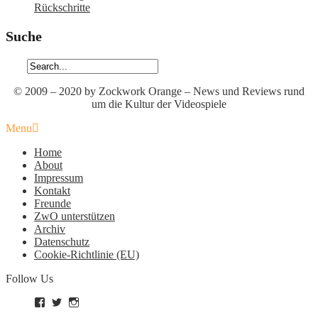
Rückschritte
Suche
© 2009 – 2020 by Zockwork Orange – News und Reviews rund
um die Kultur der Videospiele
Menu
Home
About
Impressum
Kontakt
Freunde
ZwO unterstützen
Archiv
Datenschutz
Cookie-Richtlinie (EU)
Follow Us
Profil
Profil
Profil
von
von
von