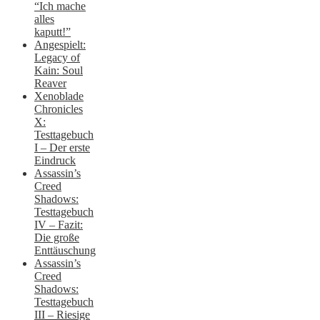
“Ich mache
alles
kaputt!”
Angespielt:
Legacy of
Kain: Soul
Reaver
Xenoblade
Chronicles
X:
Testtagebuch
I – Der erste
Eindruck
Assassin’s
Creed
Shadows:
Testtagebuch
IV – Fazit:
Die große
Enttäuschung
Assassin’s
Creed
Shadows:
Testtagebuch
III – Riesige