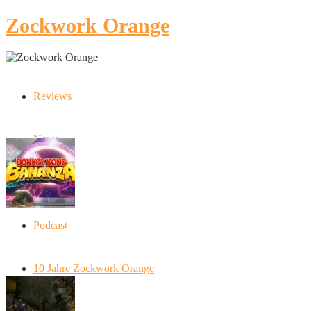
Zockwork Orange
Reviews
Latest Stories
News
Artikel
Podcast
Donkey Kong Bananza: “Ich mache alles
kaputt!”
10 Jahre Zockwork Orange