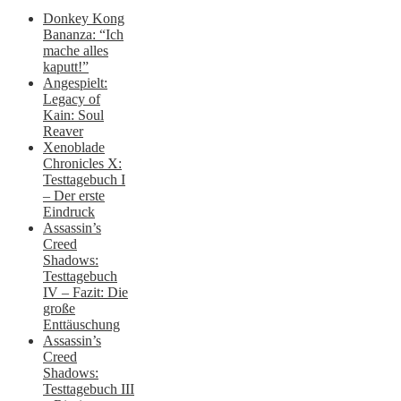
Donkey Kong
Bananza: “Ich
mache alles
kaputt!”
Angespielt:
Legacy of
Kain: Soul
Reaver
Xenoblade
Chronicles X:
Testtagebuch I
– Der erste
Eindruck
Assassin’s
Creed
Shadows:
Testtagebuch
IV – Fazit: Die
große
Enttäuschung
Assassin’s
Creed
Shadows:
Testtagebuch III