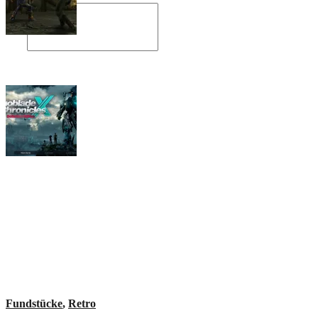
Angespielt: Legacy of Kain: Soul Reaver
Xenoblade Chronicles X: Testtagebuch I –
Der erste Eindruck
Social Connect
Fundstücke
,
Retro