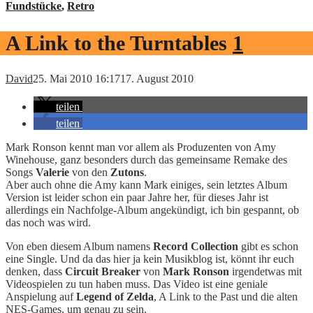
Fundstücke
,
Retro
A Link to the Turntables
1
David
25. Mai 2010 16:17
17. August 2010
teilen
teilen
Mark Ronson kennt man vor allem als Produzenten von Amy
Winehouse, ganz besonders durch das gemeinsame Remake des
Songs
Valerie
von den
Zutons
.
Aber auch ohne die Amy kann Mark einiges, sein letztes Album
Version ist leider schon ein paar Jahre her, für dieses Jahr ist
allerdings ein Nachfolge-Album angekündigt, ich bin gespannt, ob
das noch was wird.
Von eben diesem Album namens
Record Collection
gibt es schon
eine Single. Und da das hier ja kein Musikblog ist, könnt ihr euch
denken, dass
Circuit Breaker
von
Mark Ronson
irgendetwas mit
Videospielen zu tun haben muss. Das Video ist eine geniale
Anspielung auf
Legend of Zelda
, A Link to the Past und die alten
NES-Games, um genau zu sein.