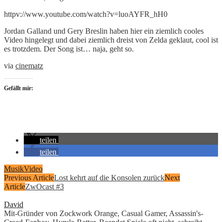
httpv://www.youtube.com/watch?v=luoAYFR_hH0
Jordan Galland und Gery Breslin haben hier ein ziemlich cooles
Video hingelegt und dabei ziemlich dreist von Zelda geklaut, cool ist
es trotzdem. Der Song ist… naja, geht so.
via
cinematz
Gefällt mir:
teilen
teilen
Musik
Video
Previous Article
Lost kehrt auf die Konsolen zurück
Next
Article
ZwOcast #3
David
Mit-Gründer von Zockwork Orange, Casual Gamer, Assassin's-