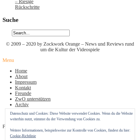
– Riesige
Rückschritte
Suche
© 2009 – 2020 by Zockwork Orange – News und Reviews rund
um die Kultur der Videospiele
Menu
Home
About
Impressum
Kontakt
Freunde
ZwO unterstützen
Archiv
Datenschutz
Datenschutz und Cookies: Diese Website verwendet Cookies. Wenn du die Website
Cookie-Richtlinie (EU)
weiterhin nutzt, stimmst du der Verwendung von Cookies zu.
Follow Us
Weitere Informationen, beispielsweise zur Kontrolle von Cookies, findest du hier:
Cookie-Richtlinie
Profil
Profil
Profil