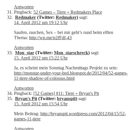
Antworten
Pingback:
52 Games – Tiere « Redmakers Place
Redmaker
(Twitter:
Redmaker
)
sagt:
14. April 2012 um 19:12 Uhr
Saufen, rauchen, Sex – bei mir geht’s rund beim elften
Thema:
http://wp.me/p2fFdf-43
Antworten
Mon_star
(Twitter:
Mon_starschreck
)
sagt:
15. April 2012 um 15:22 Uhr
Ja, es scheint mein Sonntag Nachmittags Projekt zu sein:
http://monstar-under-your-bed.blogspot.de/2012/04/52-games-
11-tiere-shadow-of-colossus.html
Antworten
Pingback:
[52 Games] #11: Tiere « Bryan's Pit
Bryan's Pit
(Twitter:
bryanspit
)
sagt:
15. April 2012 um 15:54 Uhr
Mein Beitrag:
http://bryanspit.wordpress.com/2012/04/15/52-
games-11-tiere
Antworten