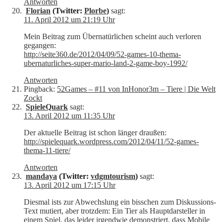
Antworten
Florian
(Twitter:
Plorbe
)
sagt:
11. April 2012 um 21:19 Uhr
Mein Beitrag zum Übernatürlichen scheint auch verloren
gegangen:
http://seite360.de/2012/04/09/52-games-10-thema-
ubernaturliches-super-mario-land-2-game-boy-1992/
Antworten
Pingback:
52Games – #11 von InHonor3m – Tiere | Die Welt
Zockt
SpieleQuark
sagt:
13. April 2012 um 11:35 Uhr
Der aktuelle Beitrag ist schon länger draußen:
http://spielequark.wordpress.com/2012/04/11/52-games-
thema-11-tiere/
Antworten
mandaya
(Twitter:
vdgmtourism
)
sagt:
13. April 2012 um 17:15 Uhr
Diesmal ists zur Abwechslung ein bisschen zum Diskussions-
Text mutiert, aber trotzdem: Ein Tier als Hauptdarsteller in
einem Spiel, das leider irgendwie demonstriert, dass Mobile