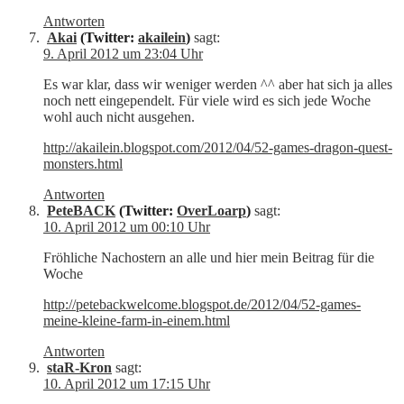
Antworten
Akai
(Twitter:
akailein
)
sagt:
9. April 2012 um 23:04 Uhr
Es war klar, dass wir weniger werden ^^ aber hat sich ja alles
noch nett eingependelt. Für viele wird es sich jede Woche
wohl auch nicht ausgehen.
http://akailein.blogspot.com/2012/04/52-games-dragon-quest-
monsters.html
Antworten
PeteBACK
(Twitter:
OverLoarp
)
sagt:
10. April 2012 um 00:10 Uhr
Fröhliche Nachostern an alle und hier mein Beitrag für die
Woche
http://petebackwelcome.blogspot.de/2012/04/52-games-
meine-kleine-farm-in-einem.html
Antworten
staR-Kron
sagt:
10. April 2012 um 17:15 Uhr