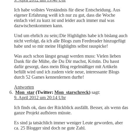
Ich habe vollstes Verständnis für diese Entscheidung. Aus
eigener Erfahrung weiß ich nur zu gut, dass die Woche
einfach viel zu kurz ist und leider auch immer mal was
dazwischenkommen kann.
Und um ehrlich zu sein;:Die Highlights habe ich bislang auch
nicht verfolgt, da ich alle Blogs zum Feedreader hinzugefügt
habe und so mir meine Highlights selbst rauspicke!
Was auch schon längst gesagt werden muss: Vielen lieben
Dank für die Mühe, die Du Dir machst, Kristin. Du hasst
dafür gesorgt, dass mein Blog regelmäßiger mit Artikeln
befüllt wird und ich zudem viele neue, interessante Blogs
durch 52 Games kennenlernen durfte!
Antworten
Mon_star
(Twitter:
Mon_starschreck
)
sagt:
9. April 2012 um 20:14 Uhr
Ich finds ok, dass der Rückblick ausfällt. Besser, als wenn das
ganze Projekt aufhören müsste.
Es sind ja tatsächlich immer weniger Leute geworden, aber
ca. 25 Blogger sind doch ne gute Zahl.