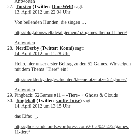
Antworten
Torsten
(Twitter:
DonsWelt
)
sagt:
13. April 2012 um 22:04 Uhr
Von bellenden Hunden, die singen …
http://blog.donswelt.de/allgemein/52-games-thema-11-tiere/
Antworten
NerdDerby
(Twitter:
Konni
)
sagt:
14. April 2012 um 11:28 Uhr
Hello, hier unser erster Beitrag zu den 52 Games. Wir steigen
mit dem Thema “Tiere” ein!
http://nerdderby.de/geschichten/kleene-otzelotze-52-games/
Antworten
Pingback:
52Games #11 – »Tiere« « Ghosts & Clouds
Jingleball
(Twitter:
sanfte_brise
)
sagt:
14. April 2012 um 13:15 Uhr
das Elfte: ._.
http://ghostsandclouds.wordpress.com/2012/04/14/52games-
11-tiere/