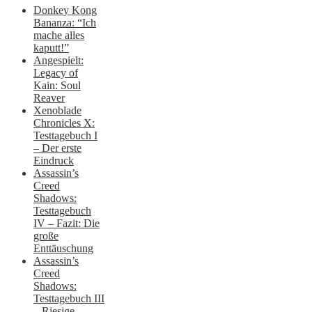
Donkey Kong
Bananza: “Ich
mache alles
kaputt!”
Angespielt:
Legacy of
Kain: Soul
Reaver
Xenoblade
Chronicles X:
Testtagebuch I
– Der erste
Eindruck
Assassin’s
Creed
Shadows:
Testtagebuch
IV – Fazit: Die
große
Enttäuschung
Assassin’s
Creed
Shadows:
Testtagebuch III
– Riesige