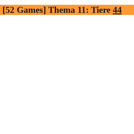
[52 Games] Thema 11: Tiere
44