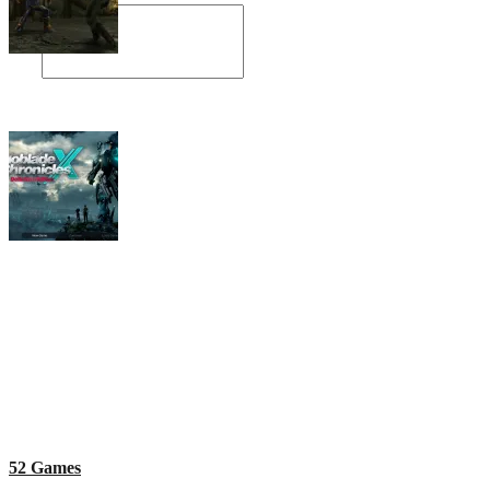
Angespielt: Legacy of Kain: Soul Reaver
Xenoblade Chronicles X: Testtagebuch I –
Der erste Eindruck
Social Connect
52 Games