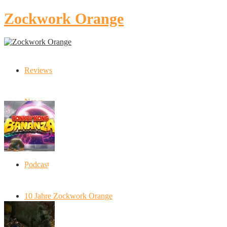
Zockwork Orange
Reviews
Latest Stories
News
Artikel
Podcast
Donkey Kong Bananza: “Ich mache alles
kaputt!”
10 Jahre Zockwork Orange