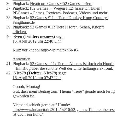
Pingback:
Heartcore Games » 52 Games – Tiere
Pingback:
[52 Games] – Wegen FEZ hasse ich Eulen |
PBGames - Games, Reviews, Podcasts, Videos und mehr
Pingback:
52 Games #11 – Tiere: Donkey Kong Country |
Fangthane.de
Pingback:
52 Games #11: Tiere | Hören, Sehen, Knöpfe
drücken.
Sven
(Twitter:
nesnevs
)
sagt:
15. April 2012 um 22:48 Uhr
Kurz vor knapp:
http://wp.me/pxn6r-sG
Antworten
Pingback:
52 Games – 11: Tiere – Aber es ist doch ein Hund!
– Ein Blog über die schöne Welt der Unterhaltungselektronik
Nico79
(Twitter:
Nico79
)
sagt:
16. April 2012 um 07:43 Uhr
Ooooh, Montag!
Gut, dass mein Beitrag zum Thema “Tiere” gerade noch fertig
geworden ist.
Niemand schießt gerne auf Hunde:
http://www.indanett.de/2012/04/16/52-games-11-tiere-aber-es-
ist-doch-ein-hund/