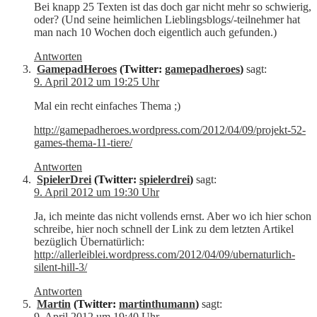
Bei knapp 25 Texten ist das doch gar nicht mehr so schwierig,
oder? (Und seine heimlichen Lieblingsblogs/-teilnehmer hat
man nach 10 Wochen doch eigentlich auch gefunden.)
Antworten
GamepadHeroes
(Twitter:
gamepadheroes
)
sagt:
9. April 2012 um 19:25 Uhr
Mal ein recht einfaches Thema ;)
http://gamepadheroes.wordpress.com/2012/04/09/projekt-52-
games-thema-11-tiere/
Antworten
SpielerDrei
(Twitter:
spielerdrei
)
sagt:
9. April 2012 um 19:30 Uhr
Ja, ich meinte das nicht vollends ernst. Aber wo ich hier schon
schreibe, hier noch schnell der Link zu dem letzten Artikel
bezüglich Übernatürlich:
http://allerleiblei.wordpress.com/2012/04/09/ubernaturlich-
silent-hill-3/
Antworten
Martin
(Twitter:
martinthumann
)
sagt:
9. April 2012 um 19:40 Uhr