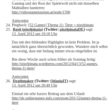
Gaming und der Rest der Spielewelt nicht mit denselben
Maßstäben hantieren:
http://videogametourism.at/node/1590
Antworten
Pingback:
[52 Games] Thema 11: Tiere « pixelpinata
Basti (pixelpinata)
(Twitter:
pixelpinataDE
)
sagt:
13. April 2012 um 19:18 Uhr
Das mit den fehlenden Highlights ist kein Problem. Ist ja
tatsächlich ganz übersichtlich geworden. Wundere mich selbst
ein wenig, dass mir bislang immer etwas eingefallen ist.
Bin diese Woche auch schon früher als Sonntag fertig:
http://pixelpinata.wordpress.com/2012/04/13/52-games-
thema-11-tiere/
Antworten
Deathmaker
(Twitter:
OdaniaIT
)
sagt:
13. April 2012 um 20:49 Uhr
Einmal ein sehr kurzes Beitrag aus dem Urlaub
http://de.onlinegames-info.com/posts/203-52games-thema-11-
tiere