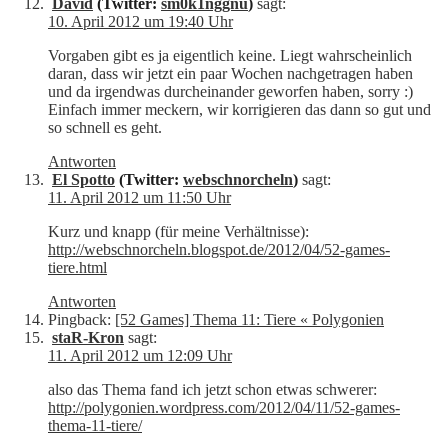
David
(Twitter:
sm0k1nggnu
)
sagt:
10. April 2012 um 19:40 Uhr
Vorgaben gibt es ja eigentlich keine. Liegt wahrscheinlich
daran, dass wir jetzt ein paar Wochen nachgetragen haben
und da irgendwas durcheinander geworfen haben, sorry :)
Einfach immer meckern, wir korrigieren das dann so gut und
so schnell es geht.
Antworten
El Spotto
(Twitter:
webschnorcheln
)
sagt:
11. April 2012 um 11:50 Uhr
Kurz und knapp (für meine Verhältnisse):
http://webschnorcheln.blogspot.de/2012/04/52-games-
tiere.html
Antworten
Pingback:
[52 Games] Thema 11: Tiere « Polygonien
staR-Kron
sagt:
11. April 2012 um 12:09 Uhr
also das Thema fand ich jetzt schon etwas schwerer:
http://polygonien.wordpress.com/2012/04/11/52-games-
thema-11-tiere/