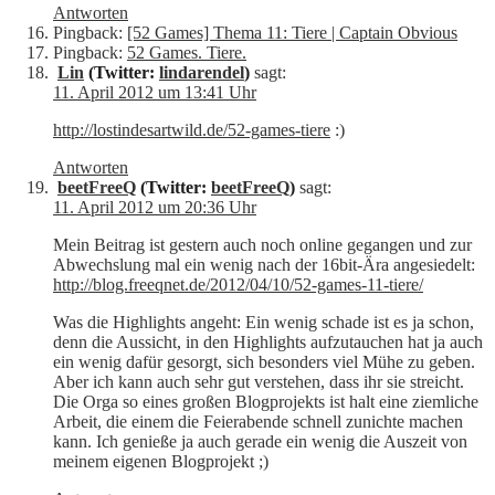
Antworten
Pingback:
[52 Games] Thema 11: Tiere | Captain Obvious
Pingback:
52 Games. Tiere.
Lin
(Twitter:
lindarendel
)
sagt:
11. April 2012 um 13:41 Uhr
http://lostindesartwild.de/52-games-tiere
:)
Antworten
beetFreeQ
(Twitter:
beetFreeQ
)
sagt:
11. April 2012 um 20:36 Uhr
Mein Beitrag ist gestern auch noch online gegangen und zur
Abwechslung mal ein wenig nach der 16bit-Ära angesiedelt:
http://blog.freeqnet.de/2012/04/10/52-games-11-tiere/
Was die Highlights angeht: Ein wenig schade ist es ja schon,
denn die Aussicht, in den Highlights aufzutauchen hat ja auch
ein wenig dafür gesorgt, sich besonders viel Mühe zu geben.
Aber ich kann auch sehr gut verstehen, dass ihr sie streicht.
Die Orga so eines großen Blogprojekts ist halt eine ziemliche
Arbeit, die einem die Feierabende schnell zunichte machen
kann. Ich genieße ja auch gerade ein wenig die Auszeit von
meinem eigenen Blogprojekt ;)