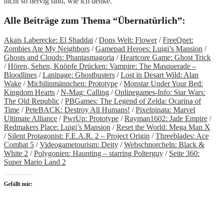
nicht so nervig sind, wie ich denke.
Alle Beiträge zum Thema “Übernatürlich”:
Akais Laberecke: El Shaddai
/
Dons Welt: Flower
/
FreeQnet:
Zombies Ate My Neighbors
/
Gamepad Heroes: Luigi’s Mansion
/
Ghosts and Clouds: Phantasmagoria
/
Heartcore Game: Ghost Trick
/
Hören, Sehen, Knöpfe Drücken: Vampire: The Masquerade –
Bloodlines
/
Lanipage: Ghostbusters
/
Lost in Desart Wild: Alan
Wake
/
Michilinmännchen: Prototype
/
Monstar Under Your Bed:
Kingdom Hearts
/
N-Mag: Calling
/
Onlinegames-Info: Star Wars:
The Old Republic
/
PBGames: The Legend of Zelda: Ocarina of
Time
/
PeteBACK: Destroy All Humans!
/
Pixelpinata: Marvel
Ultimate Alliance
/
PwrUp: Prototype
/
Rayman1602: Jade Empire
/
Redmakers Place: Luigi’s Mansion
/
Reset the World: Mega Man X
/
Silent Protagonist: F.E.A.R. 2 – Project Origin
/
Threeblades: Ace
Combat 5
/
Videogametourism: Deity
/
Webschnorcheln: Black &
White 2
/
Polygonien: Haunting – starring Polterguy
/
Seite 360:
Super Mario Land 2
Gefällt mir: