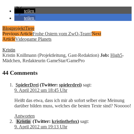
teilen
teilen
Blogprojekt
Tiere
Previous Article
Frohe Ostern vom ZwO-Team!
Next
Article
Videogame Planets
Kristin
Kristin Knillmann (Projektleitung, Gast-Redaktion)
Job:
High5
-
Mädchen, Redakteurin GameStar/GamePro
44 Comments
SpielerDrei
(Twitter:
spielerdrei
)
sagt:
9. April 2012 um 18:45 Uhr
Heißt das etwa, dass ich mir ab sofort selber eine Meinung
darüber bilden muss, welches die besten Texte sind? Nooooo!
Antworten
Kristin
(Twitter:
kristinthefox
)
sagt:
9. April 2012 um 19:13 Uhr