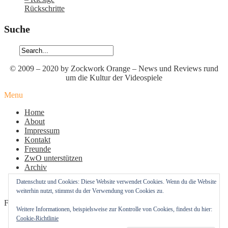
Rückschritte
Suche
© 2009 – 2020 by Zockwork Orange – News und Reviews rund
um die Kultur der Videospiele
Menu
Home
About
Impressum
Kontakt
Freunde
ZwO unterstützen
Archiv
Datenschutz
Datenschutz und Cookies: Diese Website verwendet Cookies. Wenn du die Website
Cookie-Richtlinie (EU)
weiterhin nutzt, stimmst du der Verwendung von Cookies zu.
Follow Us
Weitere Informationen, beispielsweise zur Kontrolle von Cookies, findest du hier:
Cookie-Richtlinie
Profil
Profil
Profil
von
von
von