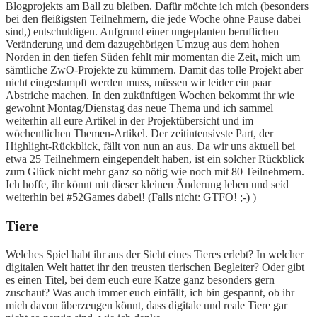
Blogprojekts am Ball zu bleiben. Dafür möchte ich mich (besonders
bei den fleißigsten Teilnehmern, die jede Woche ohne Pause dabei
sind,) entschuldigen. Aufgrund einer ungeplanten beruflichen
Veränderung und dem dazugehörigen Umzug aus dem hohen
Norden in den tiefen Süden fehlt mir momentan die Zeit, mich um
sämtliche ZwO-Projekte zu kümmern. Damit das tolle Projekt aber
nicht eingestampft werden muss, müssen wir leider ein paar
Abstriche machen. In den zukünftigen Wochen bekommt ihr wie
gewohnt Montag/Dienstag das neue Thema und ich sammel
weiterhin all eure Artikel in der Projektübersicht und im
wöchentlichen Themen-Artikel. Der zeitintensivste Part, der
Highlight-Rückblick, fällt von nun an aus. Da wir uns aktuell bei
etwa 25 Teilnehmern eingependelt haben, ist ein solcher Rückblick
zum Glück nicht mehr ganz so nötig wie noch mit 80 Teilnehmern.
Ich hoffe, ihr könnt mit dieser kleinen Änderung leben und seid
weiterhin bei #52Games dabei! (Falls nicht: GTFO! ;-) )
Tiere
Welches Spiel habt ihr aus der Sicht eines Tieres erlebt? In welcher
digitalen Welt hattet ihr den treusten tierischen Begleiter? Oder gibt
es einen Titel, bei dem euch eure Katze ganz besonders gern
zuschaut? Was auch immer euch einfällt, ich bin gespannt, ob ihr
mich davon überzeugen könnt, dass digitale und reale Tiere gar