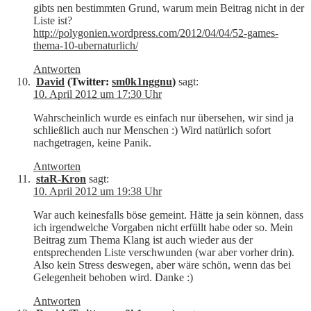
gibts nen bestimmten Grund, warum mein Beitrag nicht in der
Liste ist?
http://polygonien.wordpress.com/2012/04/04/52-games-
thema-10-ubernaturlich/
Antworten
David
(Twitter:
sm0k1nggnu
)
sagt:
10. April 2012 um 17:30 Uhr
Wahrscheinlich wurde es einfach nur übersehen, wir sind ja
schließlich auch nur Menschen :) Wird natürlich sofort
nachgetragen, keine Panik.
Antworten
staR-Kron
sagt:
10. April 2012 um 19:38 Uhr
War auch keinesfalls böse gemeint. Hätte ja sein können, dass
ich irgendwelche Vorgaben nicht erfüllt habe oder so. Mein
Beitrag zum Thema Klang ist auch wieder aus der
entsprechenden Liste verschwunden (war aber vorher drin).
Also kein Stress deswegen, aber wäre schön, wenn das bei
Gelegenheit behoben wird. Danke :)
Antworten