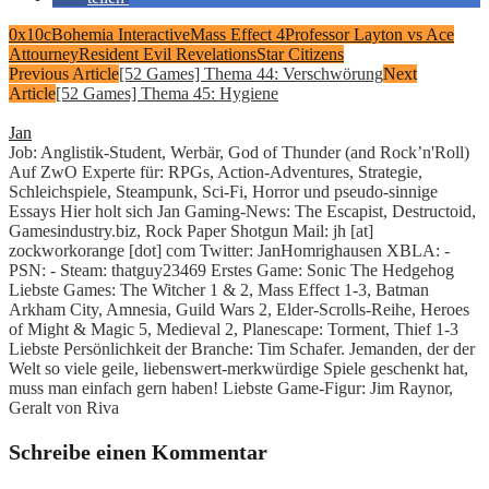
0x10c
Bohemia Interactive
Mass Effect 4
Professor Layton vs Ace
Attourney
Resident Evil Revelations
Star Citizens
Previous Article
[52 Games] Thema 44: Verschwörung
Next
Article
[52 Games] Thema 45: Hygiene
Jan
Job: Anglistik-Student, Werbär, God of Thunder (and Rock’n'Roll)
Auf ZwO Experte für: RPGs, Action-Adventures, Strategie,
Schleichspiele, Steampunk, Sci-Fi, Horror und pseudo-sinnige
Essays Hier holt sich Jan Gaming-News: The Escapist, Destructoid,
Gamesindustry.biz, Rock Paper Shotgun Mail: jh [at]
zockworkorange [dot] com Twitter: JanHomrighausen XBLA: -
PSN: - Steam: thatguy23469 Erstes Game: Sonic The Hedgehog
Liebste Games: The Witcher 1 & 2, Mass Effect 1-3, Batman
Arkham City, Amnesia, Guild Wars 2, Elder-Scrolls-Reihe, Heroes
of Might & Magic 5, Medieval 2, Planescape: Torment, Thief 1-3
Liebste Persönlichkeit der Branche: Tim Schafer. Jemanden, der der
Welt so viele geile, liebenswert-merkwürdige Spiele geschenkt hat,
muss man einfach gern haben! Liebste Game-Figur: Jim Raynor,
Geralt von Riva
Schreibe einen Kommentar