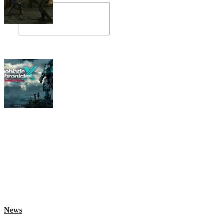
Angespielt: Legacy of Kain: Soul Reaver
Xenoblade Chronicles X: Testtagebuch I –
Der erste Eindruck
Social Connect
News