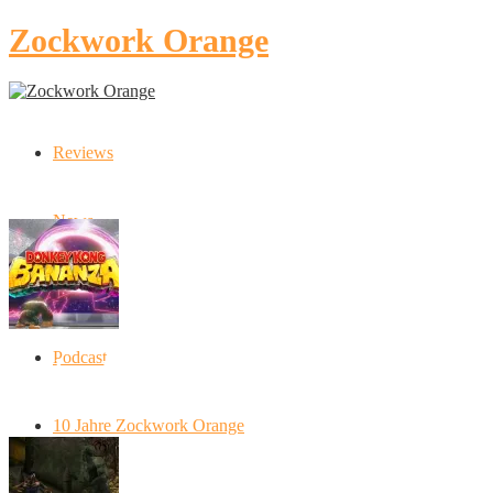
Zockwork Orange
Reviews
Latest Stories
News
Artikel
Podcast
Donkey Kong Bananza: “Ich mache alles
kaputt!”
10 Jahre Zockwork Orange