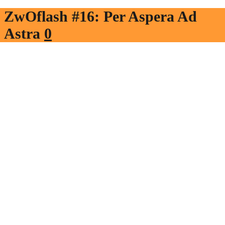
ZwOflash #16: Per Aspera Ad
Astra
0