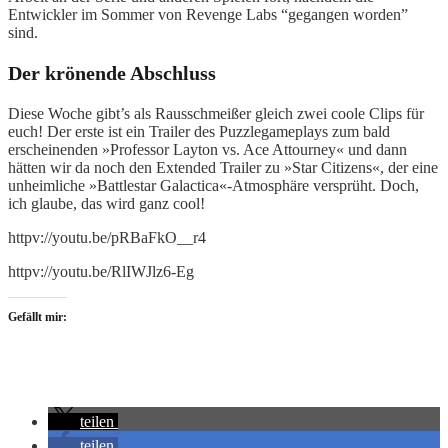
Entwickler im Sommer von Revenge Labs “gegangen worden”
sind.
Der krönende Abschluss
Diese Woche gibt’s als Rausschmeißer gleich zwei coole Clips für
euch! Der erste ist ein Trailer des Puzzlegameplays zum bald
erscheinenden »Professor Layton vs. Ace Attourney« und dann
hätten wir da noch den Extended Trailer zu »Star Citizens«, der eine
unheimliche »Battlestar Galactica«-Atmosphäre versprüht. Doch,
ich glaube, das wird ganz cool!
httpv://youtu.be/pRBaFkO__r4
httpv://youtu.be/RlIWJlz6-Eg
Gefällt mir:
teilen
teilen