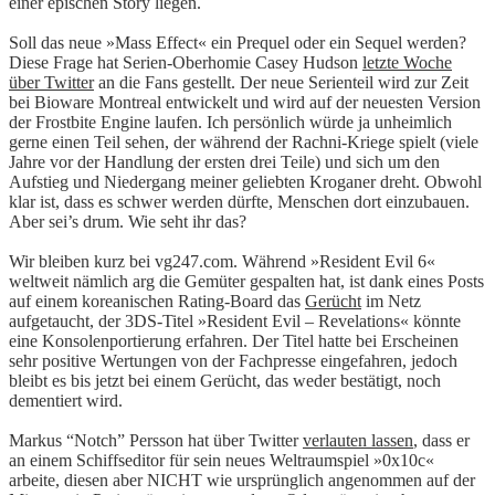
einer epischen Story liegen.
Soll das neue »Mass Effect« ein Prequel oder ein Sequel werden?
Diese Frage hat Serien-Oberhomie Casey Hudson
letzte Woche
über Twitter
an die Fans gestellt. Der neue Serienteil wird zur Zeit
bei Bioware Montreal entwickelt und wird auf der neuesten Version
der Frostbite Engine laufen. Ich persönlich würde ja unheimlich
gerne einen Teil sehen, der während der Rachni-Kriege spielt (viele
Jahre vor der Handlung der ersten drei Teile) und sich um den
Aufstieg und Niedergang meiner geliebten Kroganer dreht. Obwohl
klar ist, dass es schwer werden dürfte, Menschen dort einzubauen.
Aber sei’s drum. Wie seht ihr das?
Wir bleiben kurz bei vg247.com. Während »Resident Evil 6«
weltweit nämlich arg die Gemüter gespalten hat, ist dank eines Posts
auf einem koreanischen Rating-Board das
Gerücht
im Netz
aufgetaucht, der 3DS-Titel »Resident Evil – Revelations« könnte
eine Konsolenportierung erfahren. Der Titel hatte bei Erscheinen
sehr positive Wertungen von der Fachpresse eingefahren, jedoch
bleibt es bis jetzt bei einem Gerücht, das weder bestätigt, noch
dementiert wird.
Markus “Notch” Persson hat über Twitter
verlauten lassen
, dass er
an einem Schiffseditor für sein neues Weltraumspiel »0x10c«
arbeite, diesen aber NICHT wie ursprünglich angenommen auf der