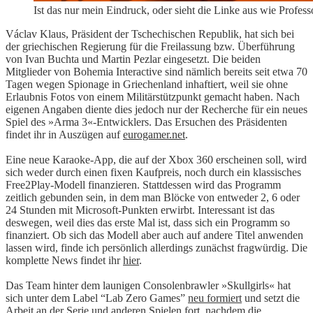
Ist das nur mein Eindruck, oder sieht die Linke aus wie Profes
Václav Klaus, Präsident der Tschechischen Republik, hat sich bei
der griechischen Regierung für die Freilassung bzw. Überführung
von Ivan Buchta und Martin Pezlar eingesetzt. Die beiden
Mitglieder von Bohemia Interactive sind nämlich bereits seit etwa 70
Tagen wegen Spionage in Griechenland inhaftiert, weil sie ohne
Erlaubnis Fotos von einem Militärstützpunkt gemacht haben. Nach
eigenen Angaben diente dies jedoch nur der Recherche für ein neues
Spiel des »Arma 3«-Entwicklers. Das Ersuchen des Präsidenten
findet ihr in Auszügen auf
eurogamer.net
.
Eine neue Karaoke-App, die auf der Xbox 360 erscheinen soll, wird
sich weder durch einen fixen Kaufpreis, noch durch ein klassisches
Free2Play-Modell finanzieren. Stattdessen wird das Programm
zeitlich gebunden sein, in dem man Blöcke von entweder 2, 6 oder
24 Stunden mit Microsoft-Punkten erwirbt. Interessant ist das
deswegen, weil dies das erste Mal ist, dass sich ein Programm so
finanziert. Ob sich das Modell aber auch auf andere Titel anwenden
lassen wird, finde ich persönlich allerdings zunächst fragwürdig. Die
komplette News findet ihr
hier
.
Das Team hinter dem launigen Consolenbrawler »Skullgirls« hat
sich unter dem Label “Lab Zero Games”
neu formiert
und setzt die
Arbeit an der Serie und anderen Spielen fort, nachdem die