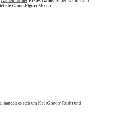
GameInformer
Erstes Game:
Super Mario Land
iebste Game-Figur:
Meepo
i handelt es sich um Kat (Gravity Rush) und