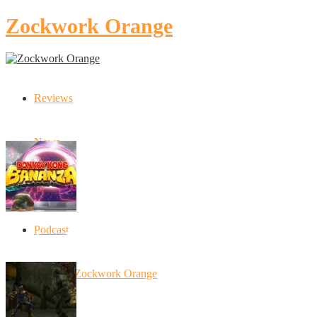
Zockwork Orange
Reviews
Latest Stories
News
Artikel
Podcast
Donkey Kong Bananza: “Ich mache alles k
10 Jahre Zockwork Orange