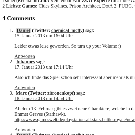
Daniel (Redaktion)
Job:
Referendar
Auf ZwO Experte für:
Indie G
2
Liebste Games:
Cities Skylines, Prison Architect, DotA 2, PUBG, 
4 Comments
Daniel
(Twitter:
chemical_mcfly
)
sagt:
15. Januar 2013 um 16:04 Uhr
Leider etwas leise geworden. So turn up your Volume ;)
Antworten
Johannes
sagt:
17. Januar 2013 um 17:14 Uhr
Also ich finde das Spiel schon sehr interessant aber mehr als n
Antworten
Marc
(Twitter:
zitronenkopf
)
sagt:
18. Januar 2013 um 14:54 Uhr
Ab dem 13. Februar gibt es zwei neue Charaktere, welche in d
Emmet Graves (Starhawk).
http://www.gameswelt.de/playstation-all-stars-battle-royale/n
Antworten