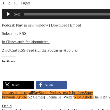
3…2…1… Fight!
Audio-
00:00
Player
Podcast:
Play in new window
|
Download
|
Embed
Subscribe:
RSS
In iTunes aufrufen/abonnieren.
ZwOCast RSS-Feed
(für die Podcaster-App u.ä.)
Gefällt mir:
teilen
teilen
all-stars battle royal
PlayStation
Podcast
smash brothers
Sony
Previous Article
[52 Games] Thema 51: Wetter
Next Article
The 8 Bit 
Daniel