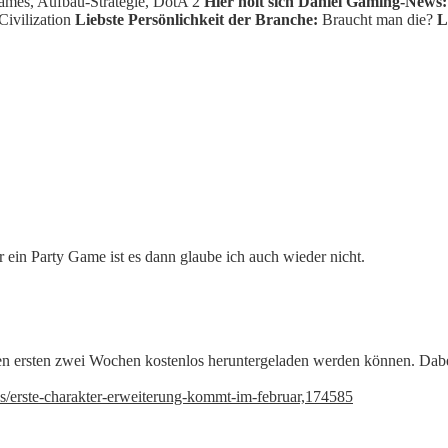
ames, Aufbau-Strategie, DotA 2
Hier holt sich Daniel Gaming-News:
Civilization
Liebste Persönlichkeit der Branche:
Braucht man die?
L
ur ein Party Game ist es dann glaube ich auch wieder nicht.
en ersten zwei Wochen kostenlos heruntergeladen werden können. Dabe
ews/erste-charakter-erweiterung-kommt-im-februar,174585