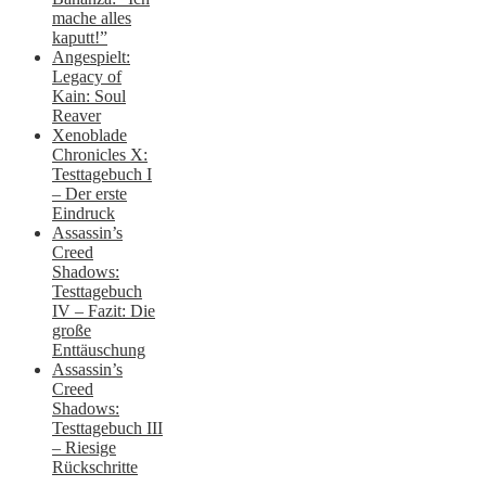
mache alles
kaputt!”
Angespielt:
Legacy of
Kain: Soul
Reaver
Xenoblade
Chronicles X:
Testtagebuch I
– Der erste
Eindruck
Assassin’s
Creed
Shadows:
Testtagebuch
IV – Fazit: Die
große
Enttäuschung
Assassin’s
Creed
Shadows:
Testtagebuch III
– Riesige
Rückschritte