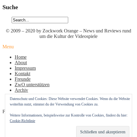
Suche
© 2009 – 2020 by Zockwork Orange – News und Reviews rund
um die Kultur der Videospiele
Menu
Home
About
Impressum
Kontakt
Freunde
ZwO unterstützen
Archiv
Datenschutz
Datenschutz und Cookies: Diese Website verwendet Cookies. Wenn du die Website
Cookie-Richtlinie (EU)
weiterhin nutzt, stimmst du der Verwendung von Cookies zu.
Follow Us
Weitere Informationen, beispielsweise zur Kontrolle von Cookies, findest du hier:
Cookie-Richtlinie
Profil
Profil
Profil
von
von
von
zockworkorange
zockworkorange
zockworkorange
RSS – Beiträge
auf
auf
auf