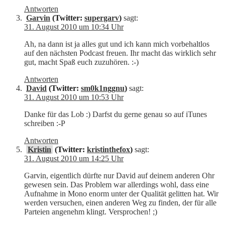
Antworten
Garvin
(Twitter:
supergarv
)
sagt:
31. August 2010 um 10:34 Uhr
Ah, na dann ist ja alles gut und ich kann mich vorbehaltlos
auf den nächsten Podcast freuen. Ihr macht das wirklich sehr
gut, macht Spaß euch zuzuhören. :-)
Antworten
David
(Twitter:
sm0k1nggnu
)
sagt:
31. August 2010 um 10:53 Uhr
Danke für das Lob :) Darfst du gerne genau so auf iTunes
schreiben :-P
Antworten
Kristin
(Twitter:
kristinthefox
)
sagt:
31. August 2010 um 14:25 Uhr
Garvin, eigentlich dürfte nur David auf deinem anderen Ohr
gewesen sein. Das Problem war allerdings wohl, dass eine
Aufnahme in Mono enorm unter der Qualität gelitten hat. Wir
werden versuchen, einen anderen Weg zu finden, der für alle
Parteien angenehm klingt. Versprochen! ;)