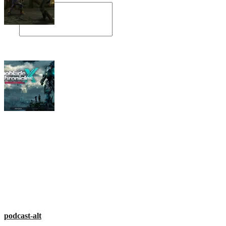
Angespielt: Legacy of Kain: Soul Reaver
Xenoblade Chronicles X: Testtagebuch I –
Der erste Eindruck
Social Connect
podcast-alt