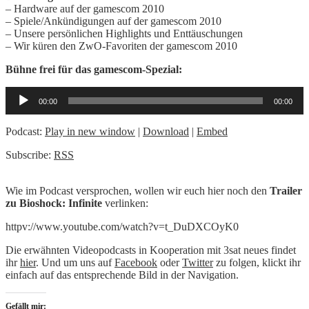
– Hardware auf der gamescom 2010
– Spiele/Ankündigungen auf der gamescom 2010
– Unsere persönlichen Highlights und Enttäuschungen
– Wir küren den ZwO-Favoriten der gamescom 2010
Bühne frei für das gamescom-Spezial:
Audio-
00:00
00:00
Player
Podcast:
Play in new window
|
Download
|
Embed
Subscribe:
RSS
Wie im Podcast versprochen, wollen wir euch hier noch den
Trailer
zu Bioshock: Infinite
verlinken:
httpv://www.youtube.com/watch?v=t_DuDXCOyK0
Die erwähnten Videopodcasts in Kooperation mit 3sat neues findet
ihr
hier
. Und um uns auf
Facebook
oder
Twitter
zu folgen, klickt ihr
einfach auf das entsprechende Bild in der Navigation.
Gefällt mir: