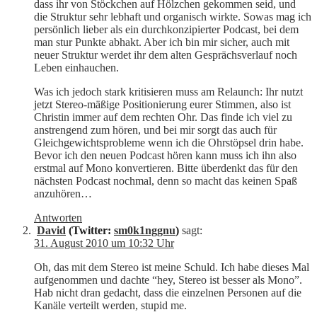
dass ihr von Stöckchen auf Hölzchen gekommen seid, und
die Struktur sehr lebhaft und organisch wirkte. Sowas mag ich
persönlich lieber als ein durchkonzipierter Podcast, bei dem
man stur Punkte abhakt. Aber ich bin mir sicher, auch mit
neuer Struktur werdet ihr dem alten Gesprächsverlauf noch
Leben einhauchen.
Was ich jedoch stark kritisieren muss am Relaunch: Ihr nutzt
jetzt Stereo-mäßige Positionierung eurer Stimmen, also ist
Christin immer auf dem rechten Ohr. Das finde ich viel zu
anstrengend zum hören, und bei mir sorgt das auch für
Gleichgewichtsprobleme wenn ich die Ohrstöpsel drin habe.
Bevor ich den neuen Podcast hören kann muss ich ihn also
erstmal auf Mono konvertieren. Bitte überdenkt das für den
nächsten Podcast nochmal, denn so macht das keinen Spaß
anzuhören…
Antworten
David
(Twitter:
sm0k1nggnu
)
sagt:
31. August 2010 um 10:32 Uhr
Oh, das mit dem Stereo ist meine Schuld. Ich habe dieses Mal
aufgenommen und dachte “hey, Stereo ist besser als Mono”.
Hab nicht dran gedacht, dass die einzelnen Personen auf die
Kanäle verteilt werden, stupid me.