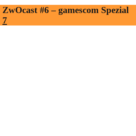
ZwOcast #6 – gamescom Spezial
7