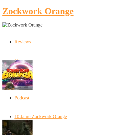
Zockwork Orange
Reviews
Latest Stories
News
Artikel
Podcast
Donkey Kong Bananza: “Ich mache alles
kaputt!”
10 Jahre Zockwork Orange