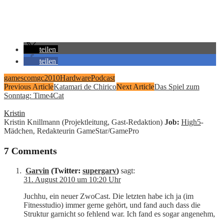
teilen
teilen
gamescom
gc2010
Hardware
Podcast
Previous Article
Katamari de Chirico
Next Article
Das Spiel zum
Sonntag: Time4Cat
Kristin
Kristin Knillmann (Projektleitung, Gast-Redaktion)
Job:
High5
-
Mädchen, Redakteurin GameStar/GamePro
7 Comments
Garvin
(Twitter:
supergarv
)
sagt:
31. August 2010 um 10:20 Uhr
Juchhu, ein neuer ZwoCast. Die letzten habe ich ja (im
Fitnesstudio) immer gerne gehört, und fand auch dass die
Struktur garnicht so fehlend war. Ich fand es sogar angenehm,