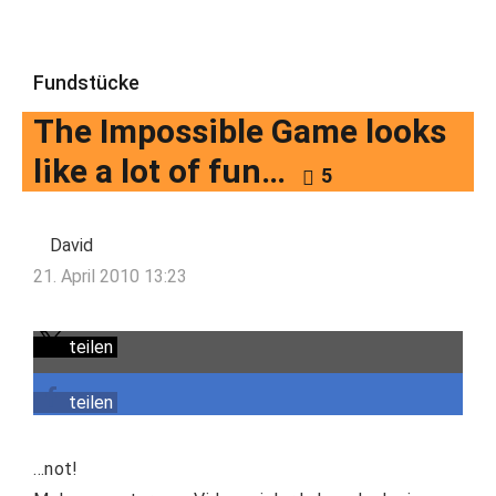
Fundstücke
The Impossible Game looks
like a lot of fun…
5
David
21. April 2010 13:23
teilen
teilen
…not!