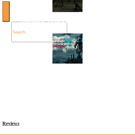
Angespielt: Legacy of Kain: Soul Reaver
Xenoblade Chronicles X: Testtagebuch I – Der erste
Eindruck
Social Connect
Reviews