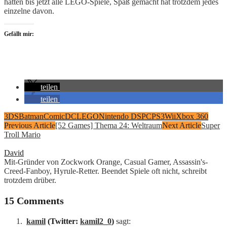
hatten bis jetzt alle LEGO-Spiele, Spaß gemacht hat trotzdem jedes
einzelne davon.
Gefällt mir:
teilen
teilen
3DS
Batman
Comic
DC
LEGO
Nintendo DS
PC
PS3
Wii
Xbox 360
Previous Article
[52 Games] Thema 24: Weltraum
Next Article
Super
Troll Mario
David
Mit-Gründer von Zockwork Orange, Casual Gamer, Assassin's-
Creed-Fanboy, Hyrule-Retter. Beendet Spiele oft nicht, schreibt
trotzdem drüber.
15 Comments
kamil
(Twitter:
kamil2_0
)
sagt: