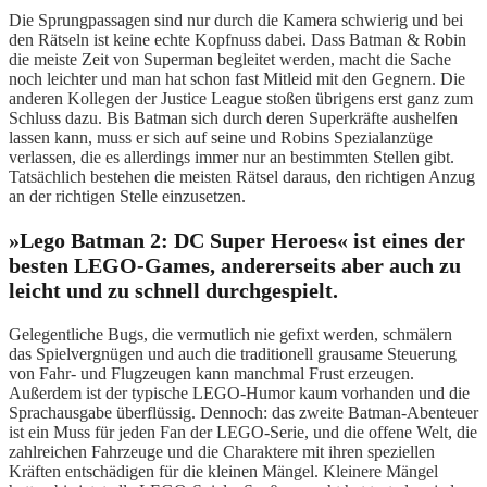
Die Sprungpassagen sind nur durch die Kamera schwierig und bei
den Rätseln ist keine echte Kopfnuss dabei. Dass Batman & Robin
die meiste Zeit von Superman begleitet werden, macht die Sache
noch leichter und man hat schon fast Mitleid mit den Gegnern. Die
anderen Kollegen der Justice League stoßen übrigens erst ganz zum
Schluss dazu. Bis Batman sich durch deren Superkräfte aushelfen
lassen kann, muss er sich auf seine und Robins Spezialanzüge
verlassen, die es allerdings immer nur an bestimmten Stellen gibt.
Tatsächlich bestehen die meisten Rätsel daraus, den richtigen Anzug
an der richtigen Stelle einzusetzen.
»Lego Batman 2: DC Super Heroes« ist eines der
besten LEGO-Games, andererseits aber auch zu
leicht und zu schnell durchgespielt.
Gelegentliche Bugs, die vermutlich nie gefixt werden, schmälern
das Spielvergnügen und auch die traditionell grausame Steuerung
von Fahr- und Flugzeugen kann manchmal Frust erzeugen.
Außerdem ist der typische LEGO-Humor kaum vorhanden und die
Sprachausgabe überflüssig. Dennoch: das zweite Batman-Abenteuer
ist ein Muss für jeden Fan der LEGO-Serie, und die offene Welt, die
zahlreichen Fahrzeuge und die Charaktere mit ihren speziellen
Kräften entschädigen für die kleinen Mängel. Kleinere Mängel