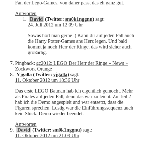
Fan der Lego-Games, von daher passt das eh ganz gut.
Antworten
David
(Twitter:
sm0k1nggnu
)
sagt:
24. Juli 2012 um 12:09 Uhr
Sowas hört man gerne :) Kann dir auf jeden Fall auch
die Harry Potter-Games ans Herz legen. Und bald
kommt ja noch Herr der Ringe, das wird sicher auch
großartig.
Pingback:
gc2012: LEGO Der Herr der Ringe » News »
Zockwork Orange
Yjgalla (Twitter:
yjgalla
)
sagt:
11. Oktober 2012 um 18:36 Uhr
Das erste LEGO Batman hab ich eigentlich gemocht. Mehr
als Pirates auf jeden Fall, denn das war zu leicht. Zu Teil 2
hab ich die Demo angespielt und war entsetzt, dass die
Figuren sprechen. Lustig war die Einführungssequenz auch
kein Stück. Demo wieder beendet.
Antworten
David
(Twitter:
sm0k1nggnu
)
sagt:
11. Oktober 2012 um 21:09 Uhr