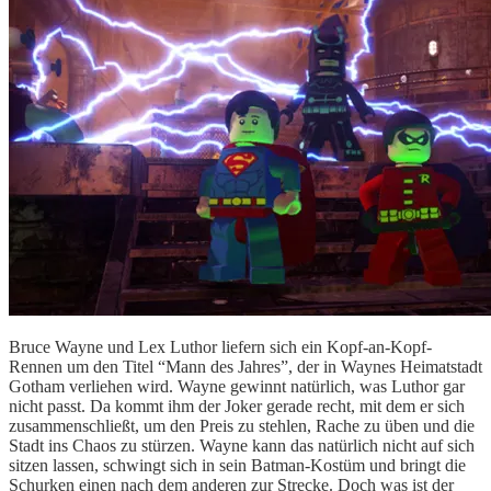
Bruce Wayne und Lex Luthor liefern sich ein Kopf-an-Kopf-
Rennen um den Titel “Mann des Jahres”, der in Waynes Heimatstadt
Gotham verliehen wird. Wayne gewinnt natürlich, was Luthor gar
nicht passt. Da kommt ihm der Joker gerade recht, mit dem er sich
zusammenschließt, um den Preis zu stehlen, Rache zu üben und die
Stadt ins Chaos zu stürzen. Wayne kann das natürlich nicht auf sich
sitzen lassen, schwingt sich in sein Batman-Kostüm und bringt die
Schurken einen nach dem anderen zur Strecke. Doch was ist der