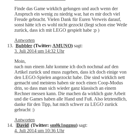
Finde das Game wirklich gelungen und auch wenn der
Anspruch ein wenig zu niedrig war, hat es mir doch viel
Freude gebracht. Vielen Dank für Euren Verweis darauf,
sonst hätte ich es wohl nicht gezockt (liegt schon eine Weile
zurück, dass ich mit LEGO gespielt habe :p )
Antworten
Bubbler
(Twitter:
AMUNO
)
sagt:
3. Juli 2014 um 14:32 Uhr
Moin,
nach nun einem Jahr komme ich doch nochmal auf den
Artikel zurück und muss zugeben, dass ich doch einige von
den LEGO-Spielen angezockt habe. Die sind wirklich nett
gemacht und meistens haben sie noch einen Coop-Modus
drin, so dass man sich wieder ganz klassisch an einem
Rechner messen kann. Die machen da wirklich gute Arbeit
und die Games haben alle Hand und Fuß. Also letztendlich,
danke für den Tipp, hat mich schwer zu LEGO zurück
gebracht :)
Antworten
David
(Twitter:
sm0k1nggnu
)
sagt:
4. Juli 2014 um 10:36 Uhr