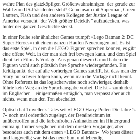
wahre Plan des glatzköpfigen Größenwahnsinnigen, der gerade zur
Wahl zum US-Präsidenten steht? Gemeinsam mit Superman, Green
Lantern, Flash und den anderen Kollegen der Justice League of
America versucht “der Welt größter Detektiv” aufzudecken, was
hinter der ganzen Geschichte steckt.
In einer Reihe sehr ähnlicher Games trumpft »Lego Batman 2: DC
Super Heroes« mit einem ganzen Haufen Neuerungen auf. Es ist
das erste Spiel, in dem die LEGO-Figuren sprechen können, es gibt
eine offene Welt, in der man sich frei bewegen kann, und dem Spiel
dient kein Film als Vorlage. Aus genau diesem Grund haben die
Figuren wohl auch plötzlich ihre Sprache wiedergefunden. Ein
Kritikpunkt, der auf alle vorherigen Games zutrifft, ist, dass man der
Story nur schwer folgen kann, wenn man die Vorlage nicht kennt.
Ohne Referenz ist das logischerweise noch schwieriger, deshalb
führte kein Weg an der Sprachausgabe vorbei. Die ist – zumindest
im Englischen – einigermaßen erträglich, man verpasst aber auch
nichts, wenn man den Ton abschaltet.
Optisch hat Traveller’s Tales seit »LEGO Harry Potter: Die Jahre 5-
7« noch mal ordentlich zugelegt, der Detailreichtum ist
unübertroffen und die farbenfrohen Animationen im Hintergrund
einmalig. Immer verglichen mit dem direkten Vorgänger, aber
besonders auch mit dem ersten »LEGO Batman«. Wo jenes düster
und langweilig war, ist das neue bunt und lebendig.