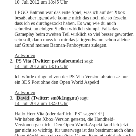
10. Juli 2012 um 18:45 Uhr
LEGO-Batman war das erste Spiel, was ich auf der Xbox
besaß, aber irgendwie konnte mich das noch nie so fesseln,
dass ich es durchgezockt haben. Es war, wie du auch
schreibst, an einigen Stellen wirklich stumpf. Falls das
Gameplay beim zweiten Teil wirklich so viel besser geworden
sein soll, dann muss ich mir das ja irgendwann schon alleine
auf Grund meines Batman-Fanboytums zulegen.
Antworten
PS Vita
(Twitter:
psvitaforumde
)
sagt:
14. Juli 2012 um 18:16 Uhr
Ich würde dringend von der PS Vita Version abraten -> nur
ein 3DS Port ohne den Open World Aspekt!
Antworten
David
(Twitter:
sm0k1nggnu
)
sagt:
14. Juli 2012 um 18:50 Uhr
Hallo Herr Vita (oder darf ich “PS” sagen? :P )
Wir haben die Xbox-Version getestet, die Handheld-
Versionen gar nicht. Den Open World-Aspekt fand ich jetzt
gar nicht so wichtig, für unterwegs ist das bestimmt auch ohne
Open World noch ein spaßiges Game. Kommt natürlich auch