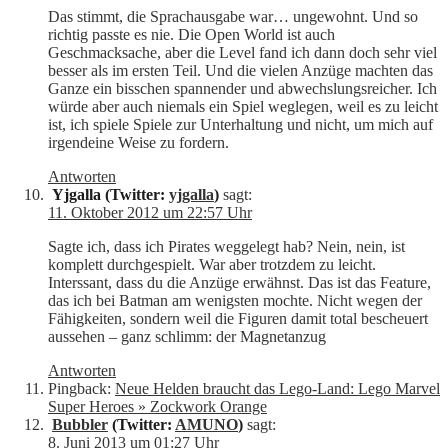
Das stimmt, die Sprachausgabe war… ungewohnt. Und so
richtig passte es nie. Die Open World ist auch
Geschmacksache, aber die Level fand ich dann doch sehr viel
besser als im ersten Teil. Und die vielen Anzüge machten das
Ganze ein bisschen spannender und abwechslungsreicher. Ich
würde aber auch niemals ein Spiel weglegen, weil es zu leicht
ist, ich spiele Spiele zur Unterhaltung und nicht, um mich auf
irgendeine Weise zu fordern.
Antworten
Yjgalla (Twitter:
yjgalla
)
sagt:
11. Oktober 2012 um 22:57 Uhr
Sagte ich, dass ich Pirates weggelegt hab? Nein, nein, ist
komplett durchgespielt. War aber trotzdem zu leicht.
Interssant, dass du die Anzüge erwähnst. Das ist das Feature,
das ich bei Batman am wenigsten mochte. Nicht wegen der
Fähigkeiten, sondern weil die Figuren damit total bescheuert
aussehen – ganz schlimm: der Magnetanzug
Antworten
Pingback:
Neue Helden braucht das Lego-Land: Lego Marvel
Super Heroes » Zockwork Orange
Bubbler
(Twitter:
AMUNO
)
sagt:
8. Juni 2013 um 01:27 Uhr