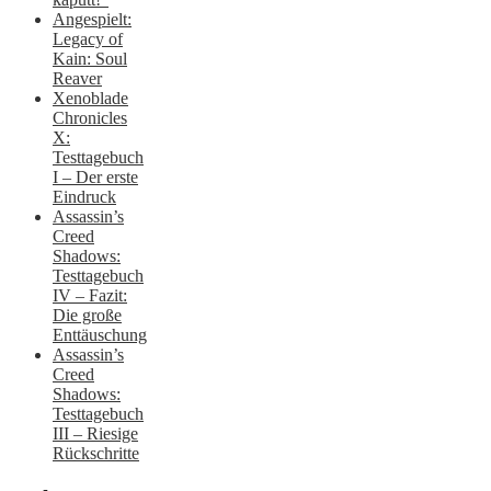
Angespielt:
Legacy of
Kain: Soul
Reaver
Xenoblade
Chronicles
X:
Testtagebuch
I – Der erste
Eindruck
Assassin’s
Creed
Shadows:
Testtagebuch
IV – Fazit:
Die große
Enttäuschung
Assassin’s
Creed
Shadows:
Testtagebuch
III – Riesige
Rückschritte