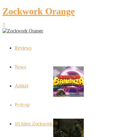
Zockwork Orange
Reviews
Latest Stories
News
Artikel
Podcast
Donkey Kong Bananza: “Ich mache alles kaputt!”
10 Jahre Zockwork Orange