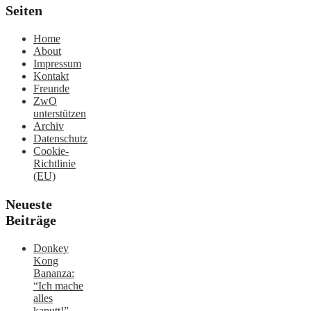
Seiten
Home
About
Impressum
Kontakt
Freunde
ZwO
unterstützen
Archiv
Datenschutz
Cookie-
Richtlinie
(EU)
Neueste
Beiträge
Donkey
Kong
Bananza:
“Ich mache
alles
kaputt!”