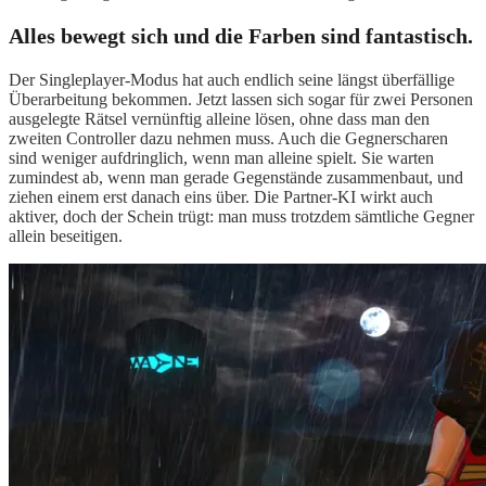
Alles bewegt sich und die Farben sind fantastisch.
Der Singleplayer-Modus hat auch endlich seine längst überfällige
Überarbeitung bekommen. Jetzt lassen sich sogar für zwei Personen
ausgelegte Rätsel vernünftig alleine lösen, ohne dass man den
zweiten Controller dazu nehmen muss. Auch die Gegnerscharen
sind weniger aufdringlich, wenn man alleine spielt. Sie warten
zumindest ab, wenn man gerade Gegenstände zusammenbaut, und
ziehen einem erst danach eins über. Die Partner-KI wirkt auch
aktiver, doch der Schein trügt: man muss trotzdem sämtliche Gegner
allein beseitigen.