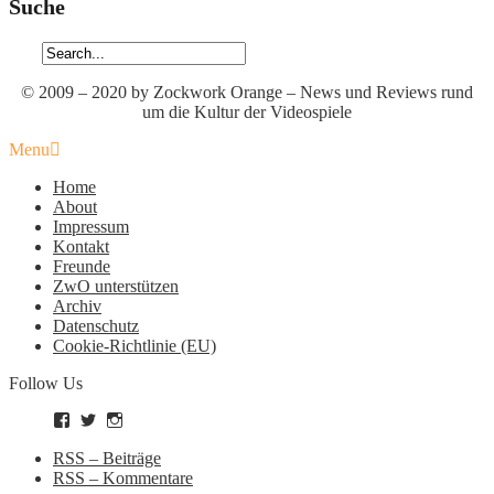
Suche
© 2009 – 2020 by Zockwork Orange – News und Reviews rund
um die Kultur der Videospiele
Menu
Home
About
Impressum
Kontakt
Freunde
ZwO unterstützen
Archiv
Datenschutz
Cookie-Richtlinie (EU)
Follow Us
Profil
Profil
Profil
von
von
von
zockworkorange
zockworkorange
zockworkorange
RSS – Beiträge
auf
auf
auf
RSS – Kommentare
Facebook
Twitter
Instagram