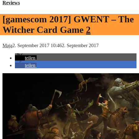
Reviews
[gamescom 2017] GWENT – The
Witcher Card Game
2
Maja
2. September 2017 10:46
2. September 2017
teilen
teilen