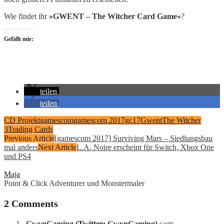
Wie findet ihr
»GWENT – The Witcher Card Game«
?
Gefällt mir:
teilen
teilen
CD Projekt
gamescom
gamescom 2017
gc17
Gwent
The Witcher
3
Trading Cards
Previous Article
[gamescom 2017] Surviving Mars – Siedlungsbau
mal anders
Next Article
L.A. Noire erscheint für Switch, Xbox One
und PS4
Maja
Point & Click Adventurer und Monstermaler
2 Comments
GwynGaming
(Twitter:
GwynGaming
)
sagt: