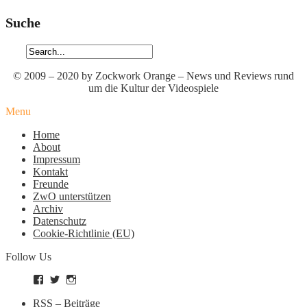
Suche
© 2009 – 2020 by Zockwork Orange – News und Reviews rund
um die Kultur der Videospiele
Menu
Home
About
Impressum
Kontakt
Freunde
ZwO unterstützen
Archiv
Datenschutz
Cookie-Richtlinie (EU)
Follow Us
Profil
Profil
Profil
von
von
von
zockworkorange
zockworkorange
zockworkorange
RSS – Beiträge