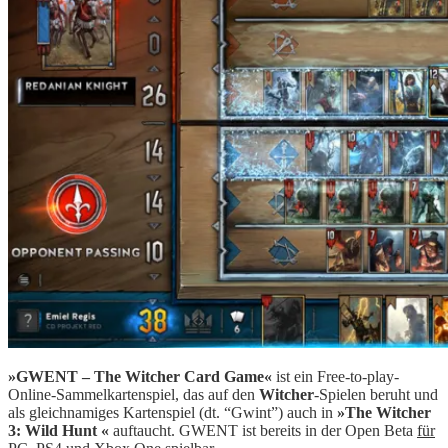
»GWENT – The Witcher Card Game«
ist ein Free-to-play-
Online-Sammelkartenspiel, das auf den
Witcher
-Spielen beruht und
als gleichnamiges Kartenspiel (dt. “Gwint”) auch in
»The Witcher
3: Wild Hunt «
auftaucht. GWENT ist bereits in der Open Beta
für