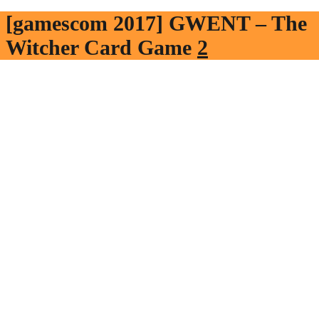
[gamescom 2017] GWENT – The
Witcher Card Game
2