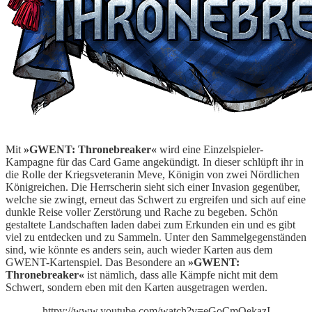
Mit
»GWENT: Thronebreaker«
wird eine Einzelspieler-
Kampagne für das Card Game angekündigt. In dieser schlüpft ihr in
die Rolle der Kriegsveteranin Meve, Königin von zwei Nördlichen
Königreichen. Die Herrscherin sieht sich einer Invasion gegenüber,
welche sie zwingt, erneut das Schwert zu ergreifen und sich auf eine
dunkle Reise voller Zerstörung und Rache zu begeben. Schön
gestaltete Landschaften laden dabei zum Erkunden ein und es gibt
viel zu entdecken und zu Sammeln. Unter den Sammelgegenständen
sind, wie könnte es anders sein, auch wieder Karten aus dem
GWENT-Kartenspiel. Das Besondere an
»GWENT:
Thronebreaker«
ist nämlich, dass alle Kämpfe nicht mit dem
Schwert, sondern eben mit den Karten ausgetragen werden.
httpv://www.youtube.com/watch?v=eGoCmQekazI