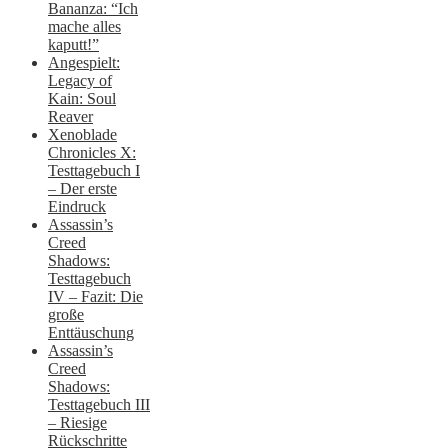
Bananza: “Ich
mache alles
kaputt!”
Angespielt:
Legacy of
Kain: Soul
Reaver
Xenoblade
Chronicles X:
Testtagebuch I
– Der erste
Eindruck
Assassin’s
Creed
Shadows:
Testtagebuch
IV – Fazit: Die
große
Enttäuschung
Assassin’s
Creed
Shadows:
Testtagebuch III
– Riesige
Rückschritte