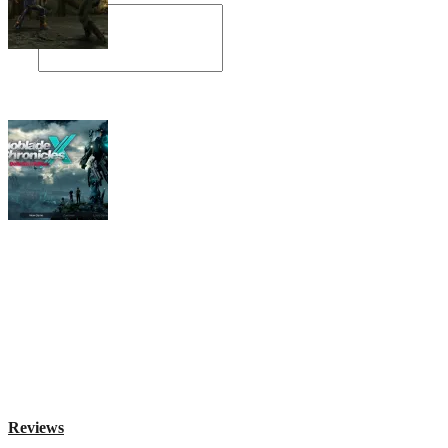
Angespielt: Legacy of Kain: Soul Reaver
Xenoblade Chronicles X: Testtagebuch I –
Der erste Eindruck
Social Connect
Reviews