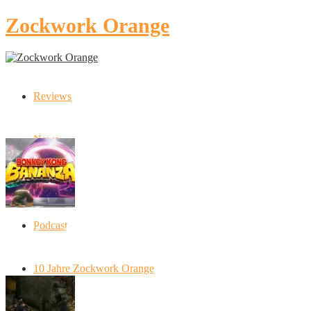
Zockwork Orange
Reviews
Latest Stories
News
Artikel
Podcast
Donkey Kong Bananza: “Ich mache alles
kaputt!”
10 Jahre Zockwork Orange