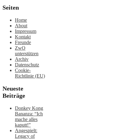
Seiten
Home
About
Impressum
Kontakt
Freunde
ZwO
unterstützen
Archiv
Datenschutz
Cookie-
Richtlinie (EU)
Neueste
Beiträge
Donkey Kong
Bananza: “Ich
mache alles
kaputt!”
Angespielt:
Legacy of