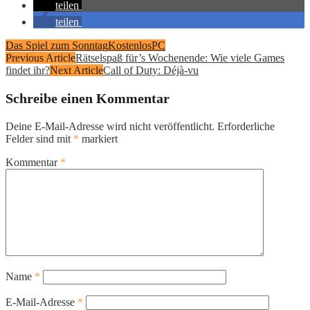
teilen
teilen
Das Spiel zum Sonntag
Kostenlos
PC
Previous Article
Rätselspaß für’s Wochenende: Wie viele Games
findet ihr?
Next Article
Call of Duty: Déjà-vu
Schreibe einen Kommentar
Deine E-Mail-Adresse wird nicht veröffentlicht.
Erforderliche
Felder sind mit
*
markiert
Kommentar
*
Name
*
E-Mail-Adresse
*