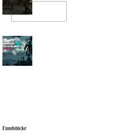
Angespielt: Legacy of Kain: Soul Reaver
Xenoblade Chronicles X: Testtagebuch I –
Der erste Eindruck
Social Connect
Fundstücke